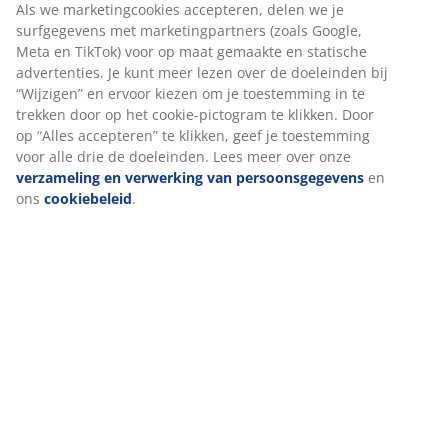
Als we marketingcookies accepteren, delen we je
surfgegevens met marketingpartners (zoals Google,
Artikelnummer: 2515100
Meta en TikTok) voor op maat gemaakte en statische
advertenties. Je kunt meer lezen over de doeleinden bij
“Wijzigen” en ervoor kiezen om je toestemming in te
trekken door op het cookie-pictogram te klikken. Door
Specificaties
op “Alles accepteren” te klikken, geef je toestemming
voor alle drie de doeleinden. Lees meer over onze
verzameling en verwerking van persoonsgegevens
en
ons
cookiebeleid
.
Beoordelingen
(
58
)
Over het merk
Levering