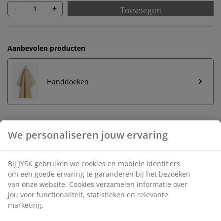
-
+
Toevoegen
Aanbevolen producten
Handdoeken
We personaliseren jouw ervaring
Onbeperkt retourneren
Geen tijdslimiet - retourneer in iedere JYSK-winkel
Bij JYSK gebruiken we cookies en mobiele identifiers
Prijsgarantie
om een goede ervaring te garanderen bij het bezoeken
30 dagen prijsgarantie op alle artikelen
van onze website. Cookies verzamelen informatie over
Flexibele bezorgopties
jou voor functionaliteit, statistieken en relevante
Snelle en gemakkelijke bezorgopties
marketing.