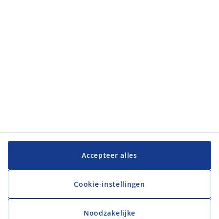
Klantendienst
JYSK
JYSK
Hoofdkantoor
Volg JYSK
Taal
Accepteer alles
Cookie-instellingen
Noodzakelijke