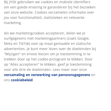
Neem contact op
Bij JYSK gebruiken we cookies en mobiele identifiers
om een goede ervaring te garanderen bij het bezoeken
van onze website. Cookies verzamelen informatie over
jou voor functionaliteit, statistieken en relevante
marketing.
Als we marketingcookies accepteren, delen we je
Altijd 8% korting
surfgegevens met marketingpartners (zoals Google,
Zelfs op reeds afgeprijsde artikelen
Meta en TikTok) voor op maat gemaakte en statische
advertenties. Je kunt meer lezen over de doeleinden bij
“Wijzigen” en ervoor kiezen om je toestemming in te
trekken door op het cookie-pictogram te klikken. Door
op “Alles accepteren” te klikken, geef je toestemming
voor alle drie de doeleinden. Lees meer over onze
Professionele ondersteuning
verzameling en verwerking van persoonsgegevens
en
Bel ons Business to Business team of krijg deskundig advies
ons
cookiebeleid
.
in de winkel
Flexibele levering