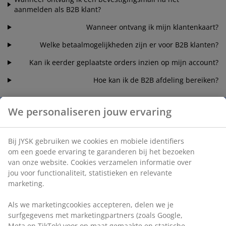
aanmelden als B2B klant?
Wanneer ontvang ik mijn klantenkaart?
Welke betaalmogelijkheden zijn er voor B2B klanten?
Kan ik eerder geplaatste orders inzien op mijn account?
Hoe kan ik de B2B afdeling bereiken?
We personaliseren jouw ervaring
Bezorgingen
Bij JYSK gebruiken we cookies en mobiele identifiers
Bezorging in een Belge JYSK winkel – geen bezorgkosten
om een goede ervaring te garanderen bij het bezoeken
van onze website. Cookies verzamelen informatie over
Thuislevering op eigen gekozen adres – wel bezorgkosten
jou voor functionaliteit, statistieken en relevante
marketing.
B2B Bestellingen
Als we marketingcookies accepteren, delen we je
surfgegevens met marketingpartners (zoals Google,
Meta en TikTok) voor op maat gemaakte en statische