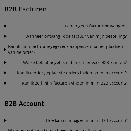
eubelonderhoud
uitenverlichting
nsectenhorren
oeslakens
edbodems
rlichting
B2B Facturen
aamfolie
amping
leerkasten
attenbodems
uishoud
Ik heb geen factuur ontvangen.
ccessoires
laapkamermeubelen
indermatrassen
inderkamer
Wanneer ontvang ik de factuur van mijn bestelling?
inderbedden
assen/strijken
Kan ik mijn facturatiegegevens aanpassen na het plaatsen
van de order?
uisdierartikelen
Welke betaalmogelijkheden zijn er voor B2B klanten?
Kan ik eerder geplaatste orders inzien op mijn account?
Kan ik zelf mijn facturen vinden in mijn B2B account?
B2B Account
Hoe kan ik inloggen in mijn B2B account?
Wanneer ontvang ik een bevestigingsmail na het