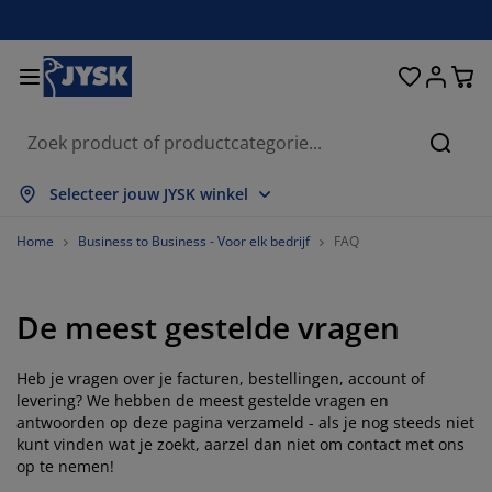
Bedden en matrassen
Opbergsystemen
Woondecoratie
Woonkamer
Slaapkamer
Badkamer
Gordijnen
Eetkamer
Bureau
Tuin
Hal
Zoeke
lles weergeven
lles weergeven
lles weergeven
lles weergeven
lles weergeven
lles weergeven
lles weergeven
lles weergeven
lles weergeven
lles weergeven
lles weergeven
Selecteer jouw JYSK winkel
atrassen
pringmatrassen
anddoeken
ureaumeubelen
etels
fels
leerkasten
almeubelen
ant en klaar gordijn
uinmeubelen
ecoratie
Home
Business to Business - Voor elk bedrijf
FAQ
edden
chuimmatrassen
xtiel
pbergen
auteuils
toelen
pbergmeubelen
oor aan de muur
olgordijnen
uinkussens
xtiel
De meest gestelde vragen
pbergboxen
ekbedden
oxsprings
adkamerartikelen
alontafel
pbergen
almeubelen
leine opbergers
amellen
oor op de tafel
Heb je vragen over je facturen, bestellingen, account of
onwering
eubelonderhoud
ussens
ekmatrassen
assen/strijken
pbergen
leine opbergers
xtiel
aloezieën
oor aan de muur
levering? We hebben de meest gestelde vragen en
antwoorden op deze pagina verzameld - als je nog steeds niet
kunt vinden wat je zoekt, aarzel dan niet om contact met ons
uinaccessoires
V-meubelen
eubelonderhoud
ekbedovertrekken
edframes
lisségordijnen
euken
op te nemen!