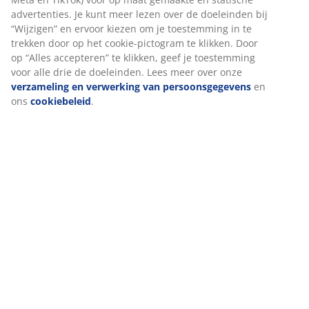
Ik wil graag een grote bestelling plaatsen, hoe doe ik dit?
advertenties. Je kunt meer lezen over de doeleinden bij
Hoe kan ik mijn cadeaukaart gebruiken?
“Wijzigen” en ervoor kiezen om je toestemming in te
trekken door op het cookie-pictogram te klikken. Door
Wat als ik mijn bestelling wil aanpassen of iets wil
op “Alles accepteren” te klikken, geef je toestemming
toevoegen aan mijn bestelling?
voor alle drie de doeleinden. Lees meer over onze
Business
verzameling en verwerking van persoonsgegevens
en
JYSK B2B
Word B2B-klant
ons
cookiebeleid
.
to
Business
B2B-login
Klantervaringen
B2B nieuwsbrief
FAQ
Neem contact op