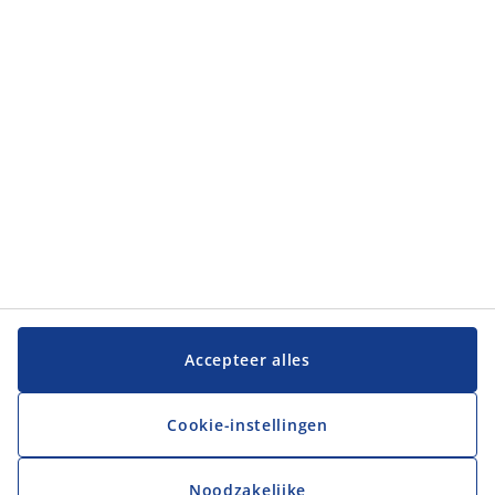
JYSK
JYSK
Hoofdkantoor
Volg JYSK
Taal
Accepteer alles
Cookie-instellingen
Noodzakelijke