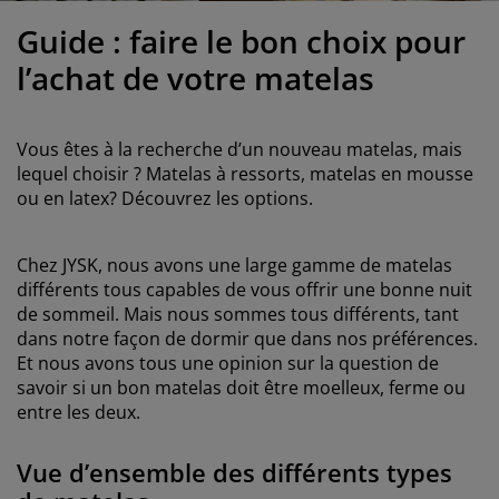
ccessoires entretien meubles
clairages d'extérieur
oustiquaires
raps
ommiers avec rangement
clairage
Guide : faire le bon choix pour
ilm pour vitrage
amping
arde-robes
ommiers
énage
l’achat de votre matelas
ccessoires
eubles de chambre à coucher
atelas enfant
hambre d’enfant
Vous êtes à la recherche d’un nouveau matelas, mais
its superposés
aver et repasser
lequel choisir ? Matelas à ressorts, matelas en mousse
ou en latex? Découvrez les options.
rticles pour animaux de compagnie
Chez JYSK, nous avons une large gamme de matelas
différents tous capables de vous offrir une bonne nuit
de sommeil. Mais nous sommes tous différents, tant
dans notre façon de dormir que dans nos préférences.
Et nous avons tous une opinion sur la question de
savoir si un bon matelas doit être moelleux, ferme ou
entre les deux.
Vue d’ensemble des différents types