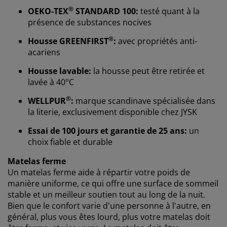
®
OEKO-TEX
STANDARD 100:
testé quant à la
présence de substances nocives
®
Housse GREENFIRST
:
avec propriétés anti-
acariens
Housse lavable:
la housse peut être retirée et
lavée à 40°C
®
WELLPUR
:
marque scandinave spécialisée dans
Nous personnalisons votre expérience
la literie, exclusivement disponible chez JYSK
Essai de 100 jours et garantie de 25 ans:
un
choix fiable et durable
Chez JYSK, nous utilisons des cookies et des
identifiants mobiles pour vous garantir une bonne
Matelas ferme
expérience lorsque vous visitez notre site web. Les
Un matelas ferme aide à répartir votre poids de
cookies collectent des informations vous concernant
manière uniforme, ce qui offre une surface de sommeil
afin de garantir le bon fonctionnement du site, de
stable et un meilleur soutien tout au long de la nuit.
générer des statistiques et de vous proposer des
Bien que le confort varie d'une personne à l'autre, en
publicités pertinentes. Lorsque vous acceptez les
cookies marketing, nous partageons vos données de
général, plus vous êtes lourd, plus votre matelas doit
navigation avec nos partenaires marketing (par