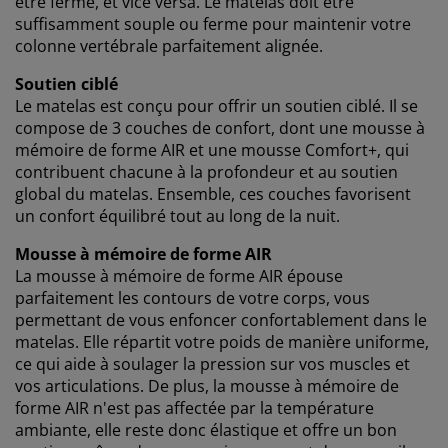
être ferme, et vice versa. Le matelas doit être
exemple Google, Meta et TikTok) afin de vous proposer
suffisamment souple ou ferme pour maintenir votre
des publicités personnalisées et statiques. Vous
colonne vertébrale parfaitement alignée.
pouvez en savoir plus sur les finalités de ces cookies
Soutien ciblé
dans la section « Modifier » et choisir de retirer votre
consentement en cliquant sur l'icône des cookies. En
Le matelas est conçu pour offrir un soutien ciblé. Il se
cliquant sur « Accepter tout », vous acceptez les trois
compose de 3 couches de confort, dont une mousse à
finalités. En savoir plus sur
notre collecte et notre
mémoire de forme AIR et une mousse Comfort+, qui
traitement des données personnelles
et
notre
contribuent chacune à la profondeur et au soutien
politique relative aux cookies
.
global du matelas. Ensemble, ces couches favorisent
un confort équilibré tout au long de la nuit.
Mousse à mémoire de forme AIR
La mousse à mémoire de forme AIR épouse
parfaitement les contours de votre corps, vous
permettant de vous enfoncer confortablement dans le
matelas. Elle répartit votre poids de manière uniforme,
ce qui aide à soulager la pression sur vos muscles et
vos articulations. De plus, la mousse à mémoire de
forme AIR n'est pas affectée par la température
ambiante, elle reste donc élastique et offre un bon