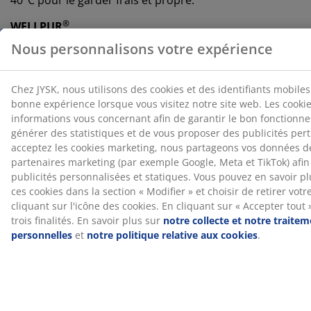
®
WELLPUR
®
WELLPUR
est une marque scandinave qui propose
des matelas soulageant la pression et des oreillers à
mémoire de forme qui épousent parfaitement les
contours du corps. La gamme comprend des produits
adaptés à une utilisation à la maison, au bureau ou en
®
voyage. WELLPUR
est disponible exclusivement chez
JYSK.
Essai de 100 jours et garantie de 25 ans
Vous disposez de 100 jours pour tester votre nouveau
matelas en mousse JYSK GOLD chez vous. Si vous
n'êtes pas entièrement satisfait, vous pouvez
l'échanger contre un autre modèle. Tous les matelas
en mousse GOLD bénéficient également d'une garantie
étendue de 25 ans.
L'odeur de fabrication disparaît avec le temps
Lorsque vous achetez un nouveau matelas, vous
remarquerez peut-être une légère odeur de