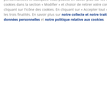
Housse lavable
Le matelas est doté d'une housse à fermeture éclair
qui peut être facilement retirée et lavée en machine à
40°C pour le garder frais et propre.
®
DREAMZONE
®
DREAMZONE
se consacre à l'amélioration de votre
sommeil grâce à des solutions personnalisées pour
vos matelas et lits. Qualité et fonctionnalité sont
essentielles depuis sa création au Danemark en 2003.
®
DREAMZONE
est disponible exclusivement chez JYSK.
15 ans de garantie
Tous les matelas à ressorts PLUS bénéficient d'une
extension de garantie de 15 ans, afin de choisir votre
matelas en toute confiance.
Laissez-nous vous aider à choisir le matelas idéal
Pour en savoir plus sur le matelas qui vous convient,
consultez nos guides ou rendez-vous dans votre
magasin JYSK. Vous pourrez y essayer différents