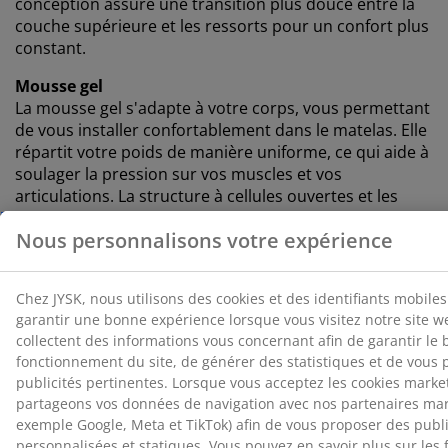
conception assure une transition plus douce entre la
couche supérieure et les ressorts pour un confort plus
constant.
Mousse gel
La mousse gel s'adapte à votre corps, vous permettant
de vous installer confortablement dans le matelas. Elle
répartit votre poids de manière uniforme, ce qui aide à
soulager la pression sur vos muscles et vos
articulations. La structure à cellules ouvertes et les
billes de gel contenues dans la mousse contribuent à
augmenter la circulation de l'air et à évacuer l'excès de
chaleur. Cela en fait un bon choix si vous avez
tendance à avoir chaud pendant votre sommeil.
®
OEKO-TEX
STANDARD 100
®
Ce matelas est certifié
OEKO-TEX
STANDARD 100. Cela
signifie que chaque composant, des tissus et
rembourrages aux fils et fermetures éclair, est testé
®
par des instituts OEKO-TEX
indépendants et respecte
des limites strictes en matière de substances nocives.