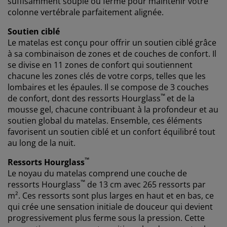
suffisamment souple ou ferme pour maintenir votre
pouvez en savoir plus sur les finalités de ces cookies
colonne vertébrale parfaitement alignée.
dans la section « Modifier » et choisir de retirer votre
consentement en cliquant sur l'icône des cookies. En
Soutien ciblé
cliquant sur « Accepter tout », vous acceptez les trois
Le matelas est conçu pour offrir un soutien ciblé grâce
finalités. En savoir plus sur
notre collecte et notre
à sa combinaison de zones et de couches de confort. Il
traitement des données personnelles
et
notre
se divise en 11 zones de confort qui soutiennent
politique relative aux cookies
.
chacune les zones clés de votre corps, telles que les
lombaires et les épaules. Il se compose de 3 couches
™
de confort, dont des ressorts
Hourglass
et de la
mousse gel, chacune contribuant à la profondeur et au
soutien global du matelas. Ensemble, ces éléments
favorisent un soutien ciblé et un confort équilibré tout
au long de la nuit.
™
Ressorts Hourglass
Le noyau du matelas comprend une couche de
™
ressorts
Hourglass
de 13 cm avec 265 ressorts par
m². Ces ressorts sont plus larges en haut et en bas, ce
qui crée une sensation initiale de douceur qui devient
progressivement plus ferme sous la pression. Cette