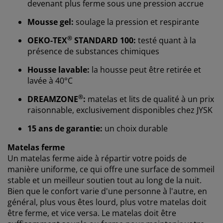
devenant plus ferme sous une pression accrue
Mousse gel:
soulage la pression et respirante
®
OEKO-TEX
STANDARD 100:
testé quant à la
présence de substances chimiques
Housse lavable:
la housse peut être retirée et
lavée à 40°C
Nous personnalisons votre expérience
®
DREAMZONE
:
matelas et lits de qualité à un prix
raisonnable, exclusivement disponibles chez JYSK
Chez JYSK, nous utilisons des cookies et des
identifiants mobiles pour vous garantir une bonne
15 ans de garantie:
un choix durable
expérience lorsque vous visitez notre site web. Les
cookies collectent des informations vous concernant
Matelas ferme
afin de garantir le bon fonctionnement du site, de
Un matelas ferme aide à répartir votre poids de
générer des statistiques et de vous proposer des
manière uniforme, ce qui offre une surface de sommeil
publicités pertinentes. Lorsque vous acceptez les
stable et un meilleur soutien tout au long de la nuit.
cookies marketing, nous partageons vos données de
Bien que le confort varie d'une personne à l'autre, en
navigation avec nos partenaires marketing (par
général, plus vous êtes lourd, plus votre matelas doit
exemple Google, Meta et TikTok) afin de vous proposer
être ferme, et vice versa. Le matelas doit être
des publicités personnalisées et statiques. Vous