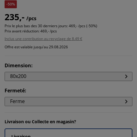
-50%
235,-
/pcs
Prix le plus bas des 30 derniers jours:
469,- /pcs (-50%)
Prix avant réduction:
469,- /pcs
Inclus une contribution au recyclage de 8.49 €
Offre est valable jusqu'au 29.08.2026
Dimension
:
80x200
Fermeté
:
Ferme
Livraison ou Collecte en magasin?
Livraison