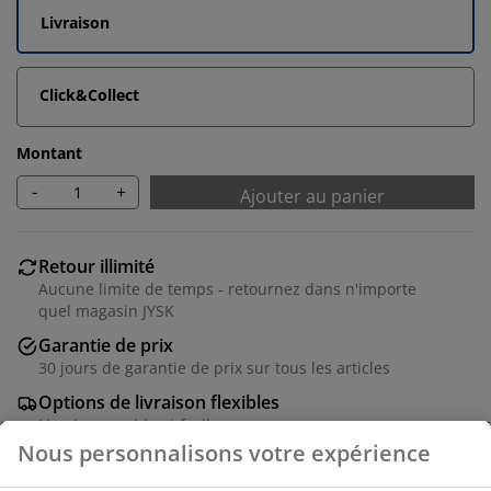
Livraison
Click&Collect
Montant
-
+
Ajouter au panier
Retour illimité
Aucune limite de temps - retournez dans n'importe
quel magasin JYSK
Garantie de prix
30 jours de garantie de prix sur tous les articles
Options de livraison flexibles
Livraison rapide et facile