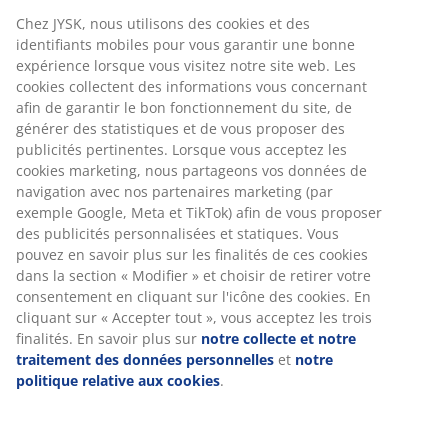
Matelas de qualité de 19 cm d'épaisseur avec ressorts
ensachés 324/m², divisé en 11 zones de confort. Le
matelas est rembourré avec de la mousse polyéther.
Housse lavable avec un matelassage doux et épais. Le
matelas est très ferme. 80x200 cm
Numéro d’article: 3264323
Spécifications
Avis
(
329
)
À propos de la marque