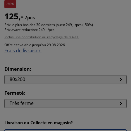
-50%
125,-
/pcs
Prix le plus bas des 30 derniers jours:
249,- /pcs (-50%)
Prix avant réduction:
249,- /pcs
Inclus une contribution au recyclage de 8.49 €
Offre est valable jusqu'au 29.08.2026
Frais de livraison
Dimension
:
80x200
Fermeté
:
Très ferme
Livraison ou Collecte en magasin?