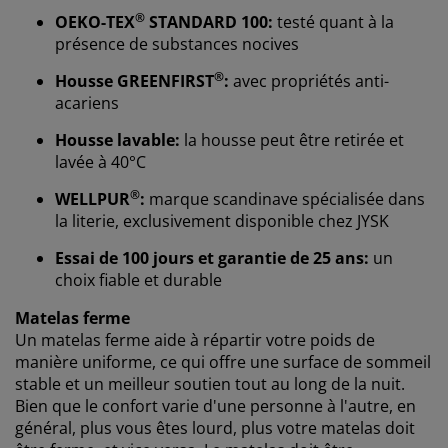
®
OEKO-TEX
STANDARD 100:
testé quant à la
présence de substances nocives
®
Housse GREENFIRST
:
avec propriétés anti-
acariens
Housse lavable:
la housse peut être retirée et
lavée à 40°C
®
WELLPUR
:
marque scandinave spécialisée dans
Nous personnalisons votre expérience
la literie, exclusivement disponible chez JYSK
Essai de 100 jours et garantie de 25 ans:
un
choix fiable et durable
Chez JYSK, nous utilisons des cookies et des
identifiants mobiles pour vous garantir une bonne
Matelas ferme
expérience lorsque vous visitez notre site web. Les
Un matelas ferme aide à répartir votre poids de
cookies collectent des informations vous concernant
manière uniforme, ce qui offre une surface de sommeil
afin de garantir le bon fonctionnement du site, de
stable et un meilleur soutien tout au long de la nuit.
générer des statistiques et de vous proposer des
Bien que le confort varie d'une personne à l'autre, en
publicités pertinentes. Lorsque vous acceptez les
cookies marketing, nous partageons vos données de
général, plus vous êtes lourd, plus votre matelas doit
navigation avec nos partenaires marketing (par