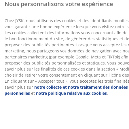
soutien, même dans un environnement de sommeil
frais.
®
OEKO-TEX
STANDARD 100
®
Ce matelas est certifié
OEKO-TEX
STANDARD 100. Cela
signifie que chaque composant, des tissus et
rembourrages aux fils et fermetures éclair, est testé
®
par des instituts OEKO-TEX
indépendants et respecte
des limites strictes en matière de substances nocives.
®
Housse GREENFIRST
La housse du matelas est traitée avec le biocide
®
GREENFIRST
, qui contient la substance active
Géraniol. Le traitement au Géraniol a des propriétés
anti-acariens. Le Géraniol est classé comme
sensibilisant cutané, et tout contact direct avec la peau
doit être évité. Toujours recouvrir d'un drap.
Housse lavable
Le matelas est doté d'une housse à fermeture éclair
qui peut être facilement retirée et lavée en machine à
40°C pour le garder frais et propre.