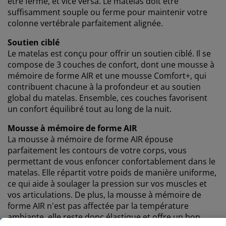
être ferme, et vice versa. Le matelas doit être
exemple Google, Meta et TikTok) afin de vous proposer
suffisamment souple ou ferme pour maintenir votre
des publicités personnalisées et statiques. Vous
colonne vertébrale parfaitement alignée.
pouvez en savoir plus sur les finalités de ces cookies
Soutien ciblé
dans la section « Modifier » et choisir de retirer votre
consentement en cliquant sur l'icône des cookies. En
Le matelas est conçu pour offrir un soutien ciblé. Il se
cliquant sur « Accepter tout », vous acceptez les trois
compose de 3 couches de confort, dont une mousse à
finalités. En savoir plus sur
notre collecte et notre
mémoire de forme AIR et une mousse Comfort+, qui
traitement des données personnelles
et
notre
contribuent chacune à la profondeur et au soutien
politique relative aux cookies
.
global du matelas. Ensemble, ces couches favorisent
un confort équilibré tout au long de la nuit.
Mousse à mémoire de forme AIR
La mousse à mémoire de forme AIR épouse
parfaitement les contours de votre corps, vous
permettant de vous enfoncer confortablement dans le
matelas. Elle répartit votre poids de manière uniforme,
ce qui aide à soulager la pression sur vos muscles et
vos articulations. De plus, la mousse à mémoire de
forme AIR n'est pas affectée par la température
ambiante, elle reste donc élastique et offre un bon