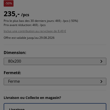
-50%
235,-
/pcs
Prix le plus bas des 30 derniers jours:
469,- /pcs (-50%)
Prix avant réduction:
469,- /pcs
Inclus une contribution au recyclage de 8.49 €
Offre est valable jusqu'au 29.08.2026
Dimension
:
80x200
Fermeté
:
Ferme
Livraison ou Collecte en magasin?
Livraison