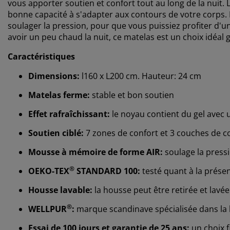
vous apporter soutien et confort tout au long de la nuit. 
bonne capacité à s'adapter aux contours de votre corps
soulager la pression, pour que vous puissiez profiter d'u
avoir un peu chaud la nuit, ce matelas est un choix idéal 
Caractéristiques
Dimensions:
l160 x L200 cm. Hauteur: 24 cm
Matelas ferme:
stable et bon soutien
Effet rafraîchissant:
le noyau contient du gel avec u
Soutien ciblé:
7 zones de confort et 3 couches de 
Mousse à mémoire de forme AIR:
soulage la pressi
®
OEKO-TEX
STANDARD 100:
testé quant à la prése
Housse lavable:
la housse peut être retirée et lavée
®
WELLPUR
:
marque scandinave spécialisée dans la l
Essai de 100 jours et garantie de 25 ans:
un choix f