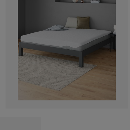
10.49382716049
8.024691358024
4.938271604938
11.11111111111