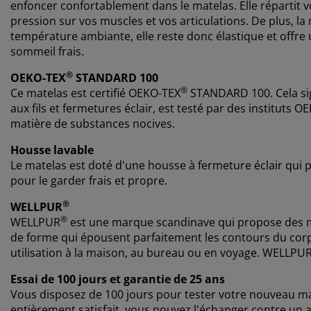
enfoncer confortablement dans le matelas. Elle répartit v
pression sur vos muscles et vos articulations. De plus, l
température ambiante, elle reste donc élastique et off
sommeil frais.
®
OEKO-TEX
STANDARD 100
®
Ce matelas est certifié
OEKO-TEX
STANDARD 100. Cela si
aux fils et fermetures éclair, est testé par des instituts 
matière de substances nocives.
Housse lavable
Le matelas est doté d'une housse à fermeture éclair qui p
pour le garder frais et propre.
®
WELLPUR
®
WELLPUR
est une marque scandinave qui propose des ma
de forme qui épousent parfaitement les contours du co
utilisation à la maison, au bureau ou en voyage. WELLPU
Essai de 100 jours et garantie de 25 ans
Vous disposez de 100 jours pour tester votre nouveau ma
entièrement satisfait, vous pouvez l'échanger contre u