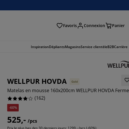
Favoris
Connexion
Panier
herche
Inspiration
Dépliants
Magasins
Service clientèle
B2B
Carrière
WELLPUR HOVDA
Gold
Matelas en mousse 160x200cm WELLPUR HOVDA Ferme
(
162
)
-60%
525,-
321%
/pcs
Prix le plus bas des 30 derniers jours:
1299,- /pcs (-60%)