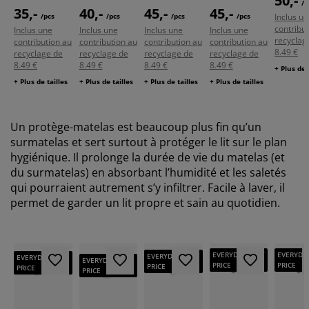
50,-
/p
35,-
40,-
45,-
45,-
/pcs
/pcs
/pcs
/pcs
Inclus u
contribu
Inclus une
Inclus une
Inclus une
Inclus une
recyclag
contribution au
contribution au
contribution au
contribution au
8.49 €
recyclage de
recyclage de
recyclage de
recyclage de
8.49 €
8.49 €
8.49 €
8.49 €
+ Plus de 
+ Plus de tailles
+ Plus de tailles
+ Plus de tailles
+ Plus de tailles
Un protège-matelas est beaucoup plus fin qu’un
surmatelas et sert surtout à protéger le lit sur le plan
hygiénique. Il prolonge la durée de vie du matelas (et
du surmatelas) en absorbant l’humidité et les saletés
qui pourraient autrement s’y infiltrer. Facile à laver, il
permet de garder un lit propre et sain au quotidien.
EVERYDAY LOW
EVERYDA
EVERYDAY LOW
EVERYDAY LOW
EVERYDAY LOW
PRICE
PRICE
PRICE
PRICE
PRICE