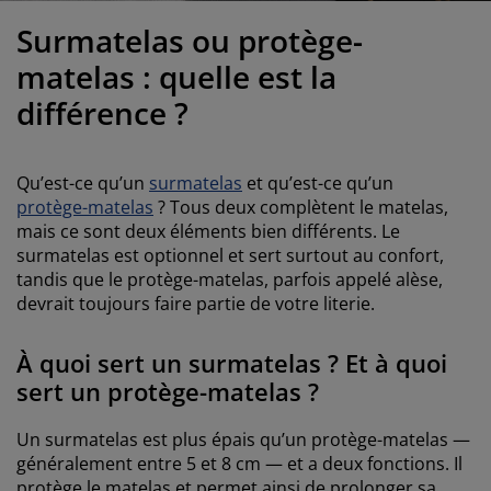
ccessoires entretien meubles
clairages d'extérieur
oustiquaires
raps
ommiers avec rangement
clairage
Surmatelas ou protège-
ilm pour vitrage
amping
arde-robes
ommiers
énage
matelas : quelle est la
différence ?
ccessoires
eubles de chambre à coucher
atelas enfant
hambre d’enfant
its superposés
aver et repasser
Qu’est-ce qu’un
surmatelas
et qu’est-ce qu’un
protège-matelas
? Tous deux complètent le matelas,
rticles pour animaux de compagnie
mais ce sont deux éléments bien différents. Le
surmatelas est optionnel et sert surtout au confort,
tandis que le protège-matelas, parfois appelé alèse,
devrait toujours faire partie de votre literie.
À quoi sert un surmatelas ? Et à quoi
sert un protège-matelas ?
Un surmatelas est plus épais qu’un protège-matelas —
généralement entre 5 et 8 cm — et a deux fonctions. Il
protège le matelas et permet ainsi de prolonger sa