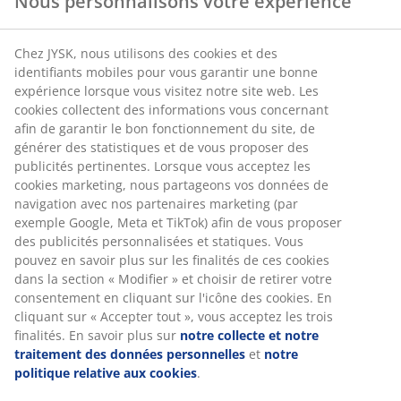
Nous personnalisons votre expérience
prolonger la durée de vie de votre lit, ce qui
permet aussi de faire des économies sur le long
Chez JYSK, nous utilisons des cookies et des
terme.
identifiants mobiles pour vous garantir une bonne
Un surmatelas apporte une couche de confort en
expérience lorsque vous visitez notre site web. Les
plus, ce qui peut améliorer la qualité de votre
cookies collectent des informations vous concernant
sommeil.
afin de garantir le bon fonctionnement du site, de
générer des statistiques et de vous proposer des
Le bon surmatelas peut offrir un soutien adapté
publicités pertinentes. Lorsque vous acceptez les
et aider à soulager les douleurs au dos, aux
cookies marketing, nous partageons vos données de
articulations ou d’autres gênes qui perturbent le
navigation avec nos partenaires marketing (par
sommeil.
exemple Google, Meta et TikTok) afin de vous proposer
des publicités personnalisées et statiques. Vous
Un surmatelas peut rendre votre lit plus moelleux
pouvez en savoir plus sur les finalités de ces cookies
ou plus ferme, selon vos préférences. Les
dans la section « Modifier » et choisir de retirer votre
modèles en mousse à mémoire de forme ou en
consentement en cliquant sur l'icône des cookies. En
mousse polyéther peuvent notamment donner
cliquant sur « Accepter tout », vous acceptez les trois
une sensation un peu plus ferme au matelas.
finalités. En savoir plus sur
notre collecte et notre
traitement des données personnelles
et
notre
Les surmatelas en latex ou en mousse gel, quant
politique relative aux cookies
.
à eux, peuvent rendre le matelas légèrement plus