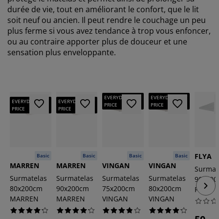
durée de vie, tout en améliorant le confort, que le lit
soit neuf ou ancien. Il peut rendre le couchage un peu
plus ferme si vous avez tendance à trop vous enfoncer,
ou au contraire apporter plus de douceur et une
sensation plus enveloppante.
EVERYDAY LOW
EVERYDAY LOW
EVERYDAY LOW
EVERYDAY LOW
PRICE
PRICE
PRICE
PRICE
FLYA
Basic
Basic
Basic
Basic
MARREN
MARREN
VINGAN
VINGAN
Surmat
Surmatelas
Surmatelas
Surmatelas
Surmatelas
90x20
80x200cm
90x200cm
75x200cm
80x200cm
FLYA
MARREN
MARREN
VINGAN
VINGAN