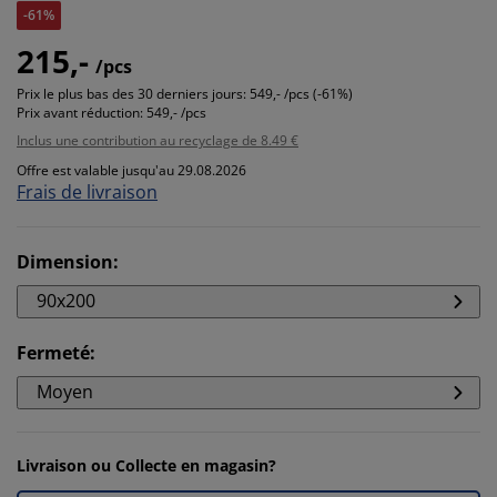
-61%
215,-
/pcs
Prix le plus bas des 30 derniers jours:
549,- /pcs (-61%)
Prix avant réduction:
549,- /pcs
Inclus une contribution au recyclage de 8.49 €
Offre est valable jusqu'au 29.08.2026
Frais de livraison
Dimension
:
90x200
Fermeté
:
Moyen
Livraison ou Collecte en magasin?