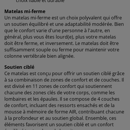
choix fiable et durable
expérience lorsque vous visitez notre site web. Les
Matelas mi-ferme
cookies collectent des informations vous concernant
Un matelas mi-ferme est un choix polyvalent qui offre
afin de garantir le bon fonctionnement du site, de
un soutien équilibré et une adaptabilité modérée. Bien
générer des statistiques et de vous proposer des
que le confort varie d'une personne à l'autre, en
publicités pertinentes. Lorsque vous acceptez les
général, plus vous êtes lourd(e), plus votre matelas
cookies marketing, nous partageons vos données de
navigation avec nos partenaires marketing (par
doit être ferme, et inversement. Le matelas doit être
exemple Google, Meta et TikTok) afin de vous proposer
suffisamment souple ou ferme pour maintenir votre
des publicités personnalisées et statiques. Vous
colonne vertébrale bien alignée.
pouvez en savoir plus sur les finalités de ces cookies
Soutien ciblé
dans la section « Modifier » et choisir de retirer votre
Ce matelas est conçu pour offrir un soutien ciblé grâce
consentement en cliquant sur l'icône des cookies. En
cliquant sur « Accepter tout », vous acceptez les trois
à sa combinaison de zones de confort et de couches. Il
finalités. En savoir plus sur
notre collecte et notre
est divisé en 11 zones de confort qui soutiennent
traitement des données personnelles
et
notre
chacune des zones clés de votre corps, comme les
politique relative aux cookies
.
lombaires et les épaules. Il se compose de 4 couches
de confort, incluant des ressorts ensachés et de la
mousse à mémoire de forme AIR, contribuant chacune
à la profondeur et au soutien global. Ensemble, ces
éléments favorisent un soutien ciblé et un confort