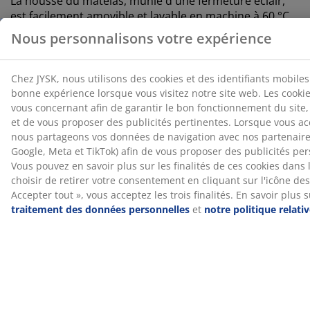
La housse du matelas, munie d'une fermeture éclair,
est facilement amovible et lavable en machine à 60 °C
pour une hygiène optimale. Un lavage à 60 °C ou plus
permet d'éliminer les acariens.
DREAMZONE®
DREAMZONE® se consacre à l'amélioration de votre
sommeil grâce à des solutions personnalisées pour
vos matelas et lits. Qualité et fonctionnalité sont
essentielles depuis sa création au Danemark en 2003.
DREAMZONE® est disponible exclusivement chez JYSK.
Essai de 100 jours et garantie de 25 ans
Vous disposez de 100 jours pour tester votre nouveau
matelas à ressorts JYSK GOLD chez vous. Si vous n'êtes
pas entièrement satisfait, vous pouvez l'échanger
contre un autre modèle. Tous les matelas à ressorts
GOLD bénéficient également d'une garantie étendue
de 25 ans.
L'odeur de fabrication disparaît avec le temps
À la réception de votre nouveau matelas, une légère