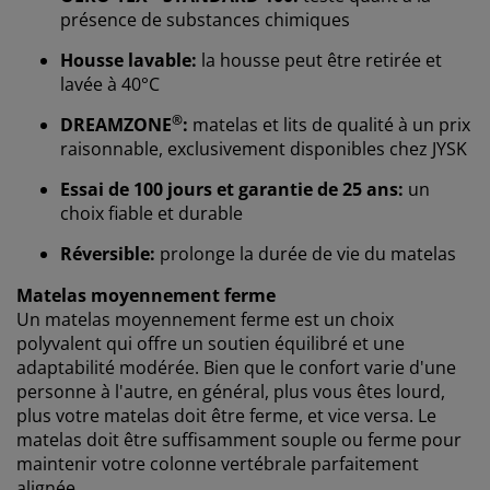
présence de substances chimiques
Housse lavable:
la housse peut être retirée et
lavée à 40°C
®
DREAMZONE
:
matelas et lits de qualité à un prix
raisonnable, exclusivement disponibles chez JYSK
Essai de 100 jours et garantie de 25 ans:
un
choix fiable et durable
Nous personnalisons votre expérience
Réversible:
prolonge la durée de vie du matelas
Matelas moyennement ferme
Chez JYSK, nous utilisons des cookies et des
Un matelas moyennement ferme est un choix
identifiants mobiles pour vous garantir une bonne
polyvalent qui offre un soutien équilibré et une
expérience lorsque vous visitez notre site web. Les
adaptabilité modérée. Bien que le confort varie d'une
cookies collectent des informations vous concernant
personne à l'autre, en général, plus vous êtes lourd,
afin de garantir le bon fonctionnement du site, de
plus votre matelas doit être ferme, et vice versa. Le
générer des statistiques et de vous proposer des
matelas doit être suffisamment souple ou ferme pour
publicités pertinentes. Lorsque vous acceptez les
maintenir votre colonne vertébrale parfaitement
cookies marketing, nous partageons vos données de
alignée.