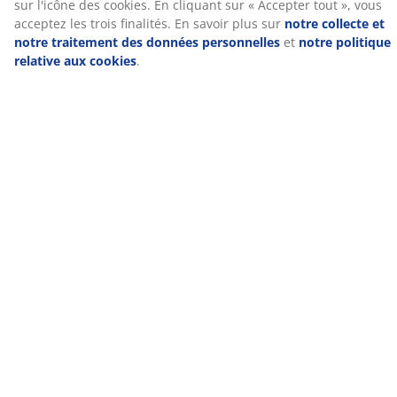
améliorant ainsi le confort et minimisant le bruit pour
un sommeil plus réparateur.
Mousse gel
La mousse gel s'adapte à votre corps, vous permettant
de vous installer confortablement dans le matelas. Elle
répartit votre poids de manière uniforme, ce qui aide à
soulager la pression sur vos muscles et vos
articulations. La structure à cellules ouvertes et les
billes de gel contenues dans la mousse contribuent à
augmenter la circulation de l'air et à évacuer l'excès de
chaleur. Cela en fait un bon choix si vous avez
tendance à avoir chaud pendant votre sommeil.
®
OEKO-TEX
STANDARD 100
®
Ce matelas est certifié
OEKO-TEX
STANDARD 100. Cela
signifie que chaque composant, des tissus et
rembourrages aux fils et fermetures éclair, est testé
®
par des instituts
OEKO-TEX
indépendants et respecte
des limites strictes en matière de substances nocives.