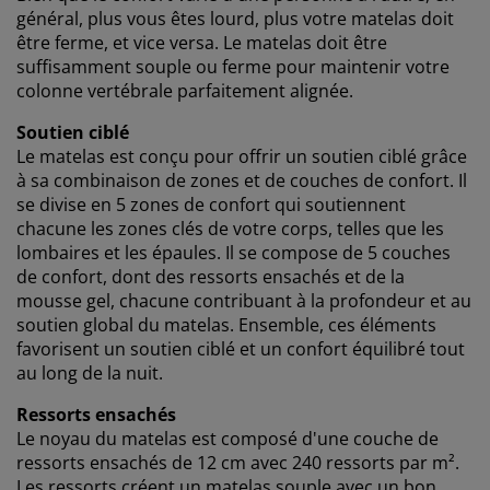
cookies marketing, nous partageons vos données de
général, plus vous êtes lourd, plus votre matelas doit
navigation avec nos partenaires marketing (par
être ferme, et vice versa. Le matelas doit être
exemple Google, Meta et TikTok) afin de vous proposer
suffisamment souple ou ferme pour maintenir votre
des publicités personnalisées et statiques. Vous
colonne vertébrale parfaitement alignée.
pouvez en savoir plus sur les finalités de ces cookies
dans la section « Modifier » et choisir de retirer votre
Soutien ciblé
consentement en cliquant sur l'icône des cookies. En
Le matelas est conçu pour offrir un soutien ciblé grâce
cliquant sur « Accepter tout », vous acceptez les trois
à sa combinaison de zones et de couches de confort. Il
finalités. En savoir plus sur
notre collecte et notre
se divise en 5 zones de confort qui soutiennent
traitement des données personnelles
et
notre
chacune les zones clés de votre corps, telles que les
politique relative aux cookies
.
lombaires et les épaules. Il se compose de 5 couches
de confort, dont des ressorts
ensachés
et de la
mousse gel, chacune contribuant à la profondeur et au
soutien global du matelas. Ensemble, ces éléments
favorisent un soutien ciblé et un confort équilibré tout
au long de la nuit.
Ressorts ensachés
Le noyau du matelas est composé d'une couche de
ressorts ensachés de 12 cm avec 240 ressorts par m².
Les ressorts créent un matelas souple avec un bon