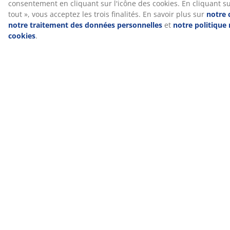
rembourrages aux fils et fermetures éclair, est testé
®
par des instituts
OEKO-TEX
indépendants et respecte
des limites strictes en matière de substances nocives.
Housse lavable
Le matelas est doté d'une housse à fermeture éclair
qui peut être facilement retirée et lavée en machine à
40°C pour le garder frais et propre.
®
DREAMZONE
®
DREAMZONE
se consacre à l'amélioration de votre
sommeil grâce à des solutions personnalisées pour
vos matelas et lits. Qualité et fonctionnalité sont
essentielles depuis sa création au Danemark en 2003.
®
DREAMZONE
est disponible exclusivement chez JYSK.
Essai de 100 jours et garantie de 25 ans
Vous disposez de 100 jours pour tester votre nouveau
matelas à ressorts JYSK GOLD chez vous. Si vous n'êtes
pas entièrement satisfait, vous pouvez l'échanger
contre un autre modèle. Tous les matelas à ressorts