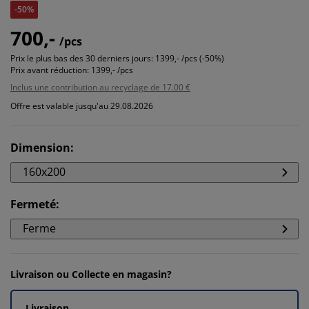
-50%
700,-
/pcs
Prix le plus bas des 30 derniers jours:
1399,- /pcs (-50%)
Prix avant réduction:
1399,- /pcs
Inclus une contribution au recyclage de 17.00 €
Offre est valable jusqu'au 29.08.2026
Dimension
:
160x200
Fermeté
:
Ferme
Livraison ou Collecte en magasin?
Livraison