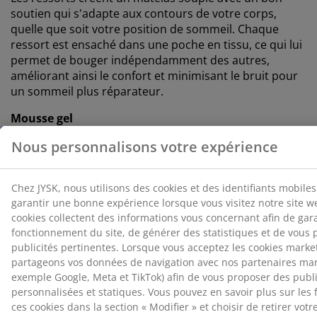
soutien qui s'adapte aux contours de votre corps,
quelle que soit votre position de sommeil. Chaque
ressort est ensaché dans une poche en tissu, ce qui lui
permet de bouger indépendamment des autres,
améliorant ainsi le confort et minimisant le bruit pour
un sommeil plus réparateur.
Mousse gel
La mousse gel s'adapte à votre corps, vous permettant
de vous installer confortablement dans le matelas. Elle
répartit votre poids de manière uniforme, ce qui aide à
soulager la pression sur vos muscles et vos
articulations. La structure à cellules ouvertes et les
billes de gel contenues dans la mousse contribuent à
augmenter la circulation de l'air et à évacuer l'excès de
chaleur. Cela en fait un bon choix si vous avez
tendance à avoir chaud pendant votre sommeil.
®
OEKO-TEX
STANDARD 100
®
Ce matelas est certifié
OEKO-TEX
STANDARD 100. Cela
signifie que chaque composant, des tissus et