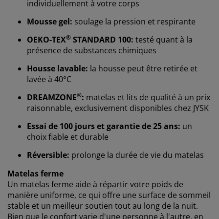
individuellement à votre corps
Mousse gel:
soulage la pression et respirante
®
OEKO-TEX
STANDARD 100:
testé quant à la
présence de substances chimiques
Housse lavable:
la housse peut être retirée et
lavée à 40°C
®
DREAMZONE
:
matelas et lits de qualité à un prix
raisonnable, exclusivement disponibles chez JYSK
Nous personnalisons votre expérience
Essai de 100 jours et garantie de 25 ans:
un
choix fiable et durable
Chez JYSK, nous utilisons des cookies et des
Réversible:
prolonge la durée de vie du matelas
identifiants mobiles pour vous garantir une bonne
expérience lorsque vous visitez notre site web. Les
Matelas ferme
cookies collectent des informations vous concernant
Un matelas ferme aide à répartir votre poids de
afin de garantir le bon fonctionnement du site, de
manière uniforme, ce qui offre une surface de sommeil
générer des statistiques et de vous proposer des
stable et un meilleur soutien tout au long de la nuit.
publicités pertinentes. Lorsque vous acceptez les
Bien que le confort varie d'une personne à l'autre, en