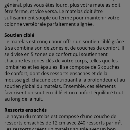
cookies marketing, nous partageons vos données de
général, plus vous êtes lourd, plus votre matelas doit
navigation avec nos partenaires marketing (par
être ferme, et vice versa. Le matelas doit être
exemple Google, Meta et TikTok) afin de vous proposer
suffisamment souple ou ferme pour maintenir votre
des publicités personnalisées et statiques. Vous
colonne vertébrale parfaitement alignée.
pouvez en savoir plus sur les finalités de ces cookies
dans la section « Modifier » et choisir de retirer votre
Soutien ciblé
consentement en cliquant sur l'icône des cookies. En
Le matelas est conçu pour offrir un soutien ciblé grâce
cliquant sur « Accepter tout », vous acceptez les trois
à sa combinaison de zones et de couches de confort. Il
finalités. En savoir plus sur
notre collecte et notre
se divise en 5 zones de confort qui soutiennent
traitement des données personnelles
et
notre
chacune les zones clés de votre corps, telles que les
politique relative aux cookies
.
lombaires et les épaules. Il se compose de 5 couches
de confort, dont des ressorts
ensachés
et de la
mousse gel, chacune contribuant à la profondeur et au
soutien global du matelas. Ensemble, ces éléments
favorisent un soutien ciblé et un confort équilibré tout
au long de la nuit.
Ressorts ensachés
Le noyau du matelas est composé d'une couche de
ressorts ensachés de 12 cm avec 240 ressorts par m².
Les ressorts créent un matelas souple avec un bon