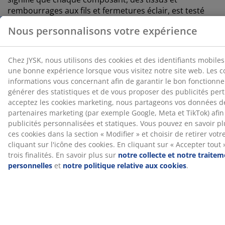
rembourrages aux fils et fermetures éclair, est testé
®
par des instituts
OEKO-TEX
indépendants et respecte
des limites strictes en matière de substances nocives.
Housse lavable
Le matelas est doté d'une housse à fermeture éclair
qui peut être facilement retirée et lavée en machine à
40°C pour le garder frais et propre.
®
DREAMZONE
®
DREAMZONE
se consacre à l'amélioration de votre
sommeil grâce à des solutions personnalisées pour
vos matelas et lits. Qualité et fonctionnalité sont
essentielles depuis sa création au Danemark en 2003.
®
DREAMZONE
est disponible exclusivement chez JYSK.
Essai de 100 jours et garantie de 25 ans
Vous disposez de 100 jours pour tester votre nouveau
matelas à ressorts JYSK GOLD chez vous. Si vous n'êtes
pas entièrement satisfait, vous pouvez l'échanger
contre un autre modèle. Tous les matelas à ressorts