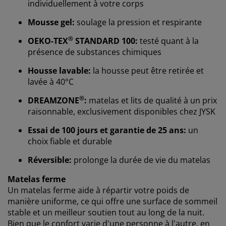
individuellement à votre corps
Mousse gel:
soulage la pression et respirante
®
OEKO-TEX
STANDARD 100:
testé quant à la
présence de substances chimiques
Housse lavable:
la housse peut être retirée et
lavée à 40°C
®
DREAMZONE
:
matelas et lits de qualité à un prix
raisonnable, exclusivement disponibles chez JYSK
Nous personnalisons votre expérience
Essai de 100 jours et garantie de 25 ans:
un
choix fiable et durable
Chez JYSK, nous utilisons des cookies et des
Réversible:
prolonge la durée de vie du matelas
identifiants mobiles pour vous garantir une bonne
expérience lorsque vous visitez notre site web. Les
Matelas ferme
cookies collectent des informations vous concernant
Un matelas ferme aide à répartir votre poids de
afin de garantir le bon fonctionnement du site, de
manière uniforme, ce qui offre une surface de sommeil
générer des statistiques et de vous proposer des
stable et un meilleur soutien tout au long de la nuit.
publicités pertinentes. Lorsque vous acceptez les
Bien que le confort varie d'une personne à l'autre, en