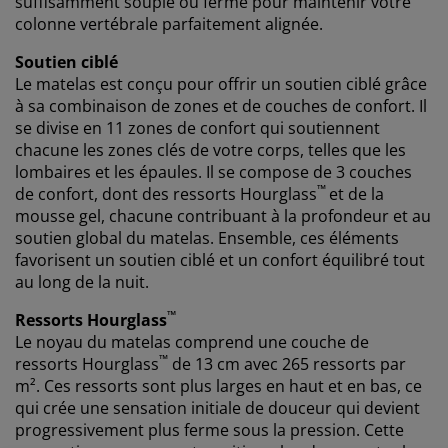
suffisamment souple ou ferme pour maintenir votre
pouvez en savoir plus sur les finalités de ces cookies
colonne vertébrale parfaitement alignée.
dans la section « Modifier » et choisir de retirer votre
consentement en cliquant sur l'icône des cookies. En
Soutien ciblé
cliquant sur « Accepter tout », vous acceptez les trois
Le matelas est conçu pour offrir un soutien ciblé grâce
finalités. En savoir plus sur
notre collecte et notre
à sa combinaison de zones et de couches de confort. Il
traitement des données personnelles
et
notre
se divise en 11 zones de confort qui soutiennent
politique relative aux cookies
.
chacune les zones clés de votre corps, telles que les
lombaires et les épaules. Il se compose de 3 couches
™
de confort, dont des ressorts
Hourglass
et de la
mousse gel, chacune contribuant à la profondeur et au
soutien global du matelas. Ensemble, ces éléments
favorisent un soutien ciblé et un confort équilibré tout
au long de la nuit.
™
Ressorts Hourglass
Le noyau du matelas comprend une couche de
™
ressorts
Hourglass
de 13 cm avec 265 ressorts par
m². Ces ressorts sont plus larges en haut et en bas, ce
qui crée une sensation initiale de douceur qui devient
progressivement plus ferme sous la pression. Cette