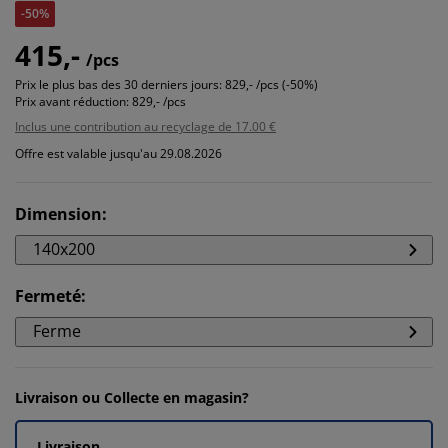
-50%
415,-
/pcs
Prix le plus bas des 30 derniers jours:
829,- /pcs (-50%)
Prix avant réduction:
829,- /pcs
Inclus une contribution au recyclage de 17.00 €
Offre est valable jusqu'au 29.08.2026
Dimension
:
140x200
Fermeté
:
Ferme
Livraison ou Collecte en magasin?
Livraison