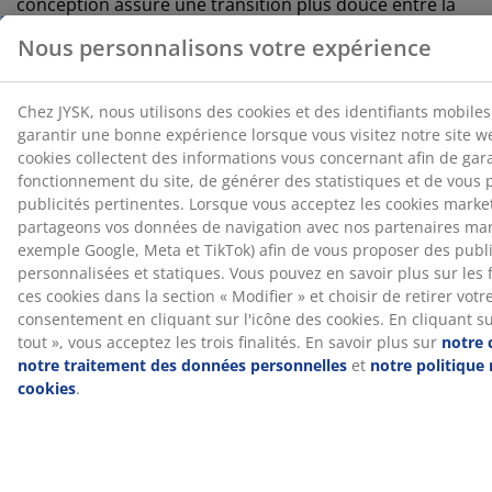
conception assure une transition plus douce entre la
couche supérieure et les ressorts pour un confort plus
constant.
Mousse gel
La mousse gel s'adapte à votre corps, vous permettant
de vous installer confortablement dans le matelas. Elle
répartit votre poids de manière uniforme, ce qui aide à
soulager la pression sur vos muscles et vos
articulations. La structure à cellules ouvertes et les
billes de gel contenues dans la mousse contribuent à
augmenter la circulation de l'air et à évacuer l'excès de
chaleur. Cela en fait un bon choix si vous avez
tendance à avoir chaud pendant votre sommeil.
®
OEKO-TEX
STANDARD 100
®
Ce matelas est certifié
OEKO-TEX
STANDARD 100. Cela
signifie que chaque composant, des tissus et
rembourrages aux fils et fermetures éclair, est testé
®
par des instituts OEKO-TEX
indépendants et respecte
des limites strictes en matière de substances nocives.