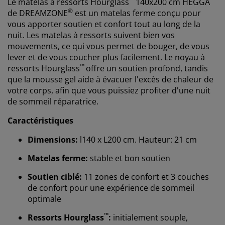
Le matelas à ressorts
Hourglass
14
0x200 cm HEGGA
®
de
DREAMZONE
est un matelas ferme conçu pour
vous apporter soutien et confort tout au long de la
nuit. Les matelas à ressorts suivent bien vos
mouvements, ce qui vous permet de bouger, de vous
lever et de vous coucher plus facilement. Le noyau à
™
ressorts
Hourglass
offre un soutien profond, tandis
que la mousse gel aide à évacuer l'excès de chaleur de
votre corps, afin que vous puissiez profiter d'une nuit
de sommeil réparatrice.
Caractéristiques
Dimensions:
l140 x L200 cm. Hauteur: 21 cm
Matelas ferme:
stable et bon soutien
Soutien ciblé:
11 zones de confort et 3 couches
de confort pour une expérience de sommeil
optimale
™
Ressorts Hourglass
:
initialement souple,