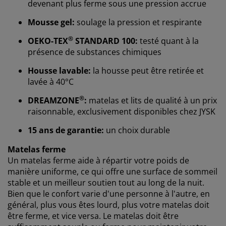
devenant plus ferme sous une pression accrue
Mousse gel:
soulage la pression et respirante
®
OEKO-TEX
STANDARD 100:
testé quant à la
présence de substances chimiques
Housse lavable:
la housse peut être retirée et
lavée à 40°C
Nous personnalisons votre expérience
®
DREAMZONE
:
matelas et lits de qualité à un prix
raisonnable, exclusivement disponibles chez JYSK
Chez JYSK, nous utilisons des cookies et des
identifiants mobiles pour vous garantir une bonne
15 ans de garantie:
un choix durable
expérience lorsque vous visitez notre site web. Les
cookies collectent des informations vous concernant
Matelas ferme
afin de garantir le bon fonctionnement du site, de
Un matelas ferme aide à répartir votre poids de
générer des statistiques et de vous proposer des
manière uniforme, ce qui offre une surface de sommeil
publicités pertinentes. Lorsque vous acceptez les
stable et un meilleur soutien tout au long de la nuit.
cookies marketing, nous partageons vos données de
Bien que le confort varie d'une personne à l'autre, en
navigation avec nos partenaires marketing (par
général, plus vous êtes lourd, plus votre matelas doit
exemple Google, Meta et TikTok) afin de vous proposer
être ferme, et vice versa. Le matelas doit être
des publicités personnalisées et statiques. Vous