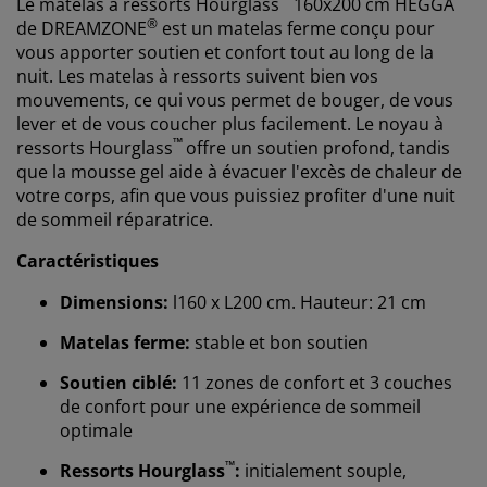
Le matelas à ressorts
Hourglass
16
0x200 cm HEGGA
®
de
DREAMZONE
est un matelas ferme conçu pour
vous apporter soutien et confort tout au long de la
nuit. Les matelas à ressorts suivent bien vos
mouvements, ce qui vous permet de bouger, de vous
lever et de vous coucher plus facilement. Le noyau à
™
ressorts
Hourglass
offre un soutien profond, tandis
que la mousse gel aide à évacuer l'excès de chaleur de
votre corps, afin que vous puissiez profiter d'une nuit
de sommeil réparatrice.
Caractéristiques
Dimensions:
l160 x L200 cm. Hauteur: 21 cm
Matelas ferme:
stable et bon soutien
Soutien ciblé:
11 zones de confort et 3 couches
de confort pour une expérience de sommeil
optimale
™
Ressorts Hourglass
:
initialement souple,