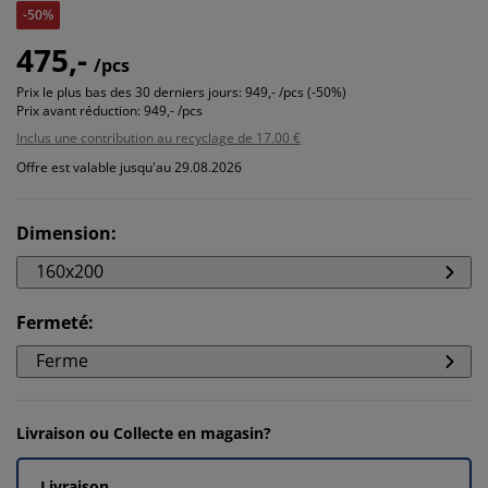
-50%
475,-
/pcs
Prix le plus bas des 30 derniers jours:
949,- /pcs (-50%)
Prix avant réduction:
949,- /pcs
Inclus une contribution au recyclage de 17.00 €
Offre est valable jusqu'au 29.08.2026
Dimension
:
160x200
Fermeté
:
Ferme
Livraison ou Collecte en magasin?
Livraison