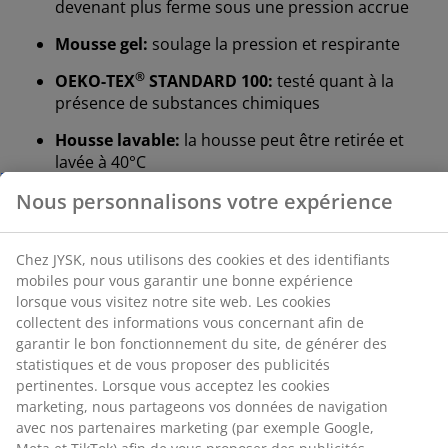
devenant plus ferme sous une pression accrue
Mousse gel:
soulage la pression et respirante
®
OEKO-TEX
STANDARD 100:
testé quant à la
présence de substances chimiques
Housse lavable:
la housse peut être retirée et
lavée à 40°C
Nous personnalisons votre expérience
®
DREAMZONE
:
matelas et lits de qualité à un prix
raisonnable, exclusivement disponibles chez JYSK
Chez JYSK, nous utilisons des cookies et des
identifiants mobiles pour vous garantir une bonne
15 ans de garantie:
un choix durable
expérience lorsque vous visitez notre site web. Les
cookies collectent des informations vous concernant
Matelas ferme
afin de garantir le bon fonctionnement du site, de
Un matelas ferme aide à répartir votre poids de
générer des statistiques et de vous proposer des
manière uniforme, ce qui offre une surface de sommeil
publicités pertinentes. Lorsque vous acceptez les
stable et un meilleur soutien tout au long de la nuit.
cookies marketing, nous partageons vos données de
Bien que le confort varie d'une personne à l'autre, en
navigation avec nos partenaires marketing (par
général, plus vous êtes lourd, plus votre matelas doit
exemple Google, Meta et TikTok) afin de vous proposer
être ferme, et vice versa. Le matelas doit être
des publicités personnalisées et statiques. Vous