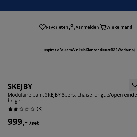
Favorieten
Aanmelden
Winkelmand
Inspiratie
Folders
Winkels
Klantendienst
B2B
Werkenbij
SKEJBY
Modulaire bank SKEJBY 3pers. chaise longue/open einde
beige
(
3
)
999,-
/set
3333%