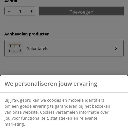
Aantal
-
+
Toevoegen
Aanbevolen producten
Salontafels
Onbeperkt retourneren
Geen tijdslimiet - retourneer in iedere JYSK-winkel
Prijsgarantie
30 dagen prijsgarantie op alle artikelen
Flexibele bezorgopties
Snelle en gemakkelijke bezorgopties