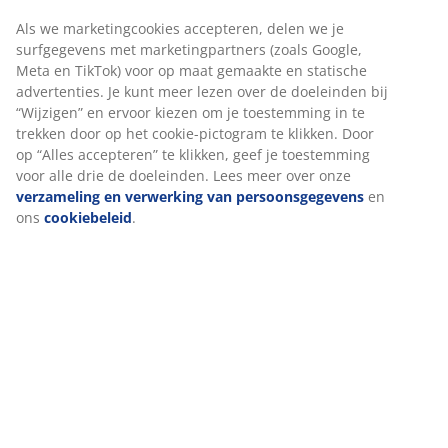
Stof. Zitkussen met pocketveren en schuimvulling.
Rugkussen van schuim. Module met open einde voor
modulaire bank. Kan niet worden gespiegeld. B123 x
H64 x D94 cm
Artikelnummer: 3680082
Montage instructies
Specificaties
We personaliseren jouw ervaring
Beoordelingen
(
14
)
Bij JYSK gebruiken we cookies en mobiele identifiers om een go
te garanderen bij het bezoeken van onze website. Cookies verz
informatie over jou voor functionaliteit, statistieken en relevant