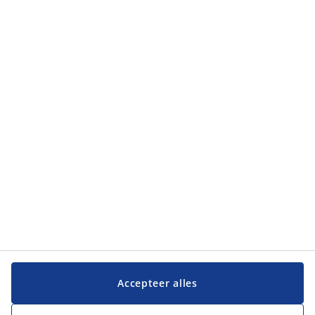
Categorieën
Categorieën
Klantendienst
Klantendienst
JYSK
JYSK
Hoofdkantoor
Volg JYSK
Taal
Accepteer alles