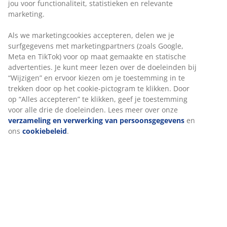
jou voor functionaliteit, statistieken en relevante
marketing.
Modulaire bank bestaande uit 2 modules, die naar
Als we marketingcookies accepteren, delen we je
wens kunnen worden samengesteld. 1 chaise longue-
surfgegevens met marketingpartners (zoals Google,
module en 1 open-eind module: Stof. Zitkussen met
Meta en TikTok) voor op maat gemaakte en statische
pocketveren en schuimvulling. Rugkussen van schuim.
advertenties. Je kunt meer lezen over de doeleinden bij
B215 x H64 x D94/155 cm
“Wijzigen” en ervoor kiezen om je toestemming in te
trekken door op het cookie-pictogram te klikken. Door
op “Alles accepteren” te klikken, geef je toestemming
voor alle drie de doeleinden. Lees meer over onze
verzameling en verwerking van persoonsgegevens
en
ons
cookiebeleid
.
Artikelnummer: S363109
De set bestaat uit de volgende items
Specificaties