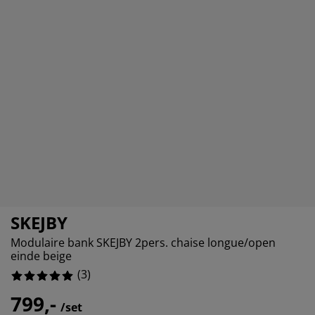
eubelonderhoud
uitenverlichting
nsectenhorren
oeslakens
edbodems
rlichting
aamfolie
amping
leerkasten
attenbodems
uishoud
ccessoires
laapkamermeubelen
indermatrassen
inderkamer
inderbedden
assen/strijken
uisdierartikelen
SKEJBY
Modulaire bank SKEJBY 2pers. chaise longue/open
einde beige
(
3
)
799,-
/set