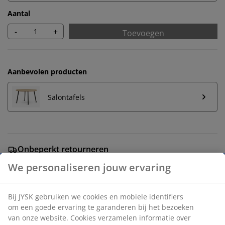
Aantal
-
+
Toevoegen
Aanbevolen producten
Salontafels
Onbeperkt retourneren
Geen tijdslimiet - retourneer in iedere JYSK-winkel
We personaliseren jouw ervaring
Prijsgarantie
30 dagen prijsgarantie op alle artikelen
Bij JYSK gebruiken we cookies en mobiele identifiers
Flexibele bezorgopties
om een goede ervaring te garanderen bij het bezoeken
Snelle en gemakkelijke bezorgopties
van onze website. Cookies verzamelen informatie over