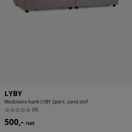
eubelonderhoud
itenverlichting
sectenhorren
oeslakens
edbodems
rlichting
amfolie
amping
eerkasten
attenbodems
uishoud
cessoires
laapkamermeubelen
indermatrassen
inderkamer
inderbedden
ssen/strijken
isdierartikelen
LYBY
Modulaire bank LYBY 2pers. zand stof
(
0
)
500,-
/set