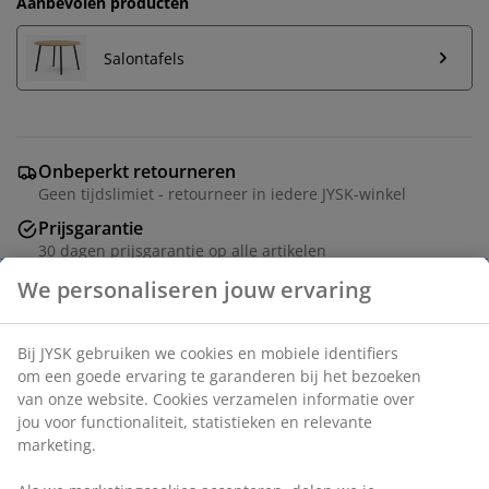
Aanbevolen producten
Salontafels
Onbeperkt retourneren
Geen tijdslimiet - retourneer in iedere JYSK-winkel
Prijsgarantie
30 dagen prijsgarantie op alle artikelen
Flexibele bezorgopties
Snelle en gemakkelijke bezorgopties
We personaliseren jouw ervaring
Modulaire bank incl. 2 modules, die kunnen worden
opgesteld om in jouw ruimte te passen. 2
Bij JYSK gebruiken we cookies en mobiele identifiers om
hoek/eindmodules: Stof. Zit- en rugkussens in schuim.
een goede ervaring te garanderen bij het bezoeken van