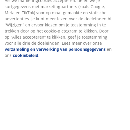
onze website. Cookies verzamelen informatie over jou voor
Artikelnummer: S000797
functionaliteit, statistieken en relevante marketing.
Als we marketingcookies accepteren, delen we je
surfgegevens met marketingpartners (zoals Google, Meta
De set bestaat uit de volgende items
en TikTok) voor op maat gemaakte en statische
advertenties. Je kunt meer lezen over de doeleinden bij
“Wijzigen” en ervoor kiezen om je toestemming in te
trekken door op het cookie-pictogram te klikken. Door op
Specificaties
“Alles accepteren” te klikken, geef je toestemming voor alle
drie de doeleinden. Lees meer over onze
verzameling en
verwerking van persoonsgegevens
en ons
cookiebeleid
.
Beoordelingen
(
0
)
Levering