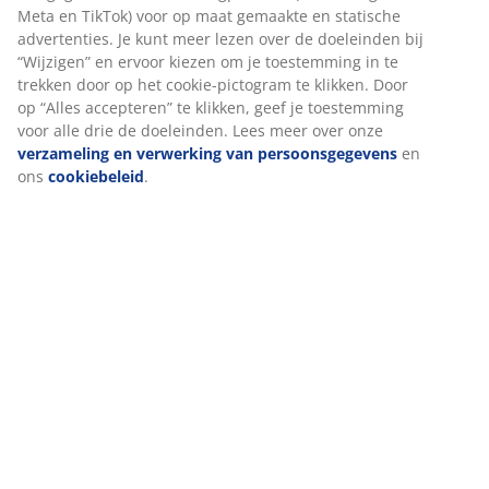
Montage instructies
Specificaties
Beoordelingen
(
360
)
Levering