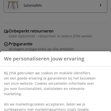
Salontafels
Onbeperkt retourneren
Geen tijdslimiet - retourneer in iedere JYSK-winkel
Prijsgarantie
30 dagen prijsgarantie op alle artikelen
Flexibele bezorgopties
Snelle en gemakkelijke bezorgopties
3-zitsbank in stof. Zitkussen in schuim met
pocketveren. Rugkussen in schuim. Poten uit massief
hout. B210 x H85 x D84 cm
Artikelnummer: 3600407