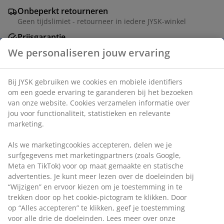
Onbeperkt retourneren
Geen tijdslimiet - retourneer in iedere JYSK-winkel
Prijsgarantie
30 dagen prijsgarantie op alle artikelen
We personaliseren jouw ervaring
Flexibele bezorgopties
Snelle en gemakkelijke bezorgopties
Bij JYSK gebruiken we cookies en mobiele identifiers
om een goede ervaring te garanderen bij het bezoeken
van onze website. Cookies verzamelen informatie over
3-zitsbank in stof. De zitbank is gemakkelijk om te
jou voor functionaliteit, statistieken en relevante
vormen tot een bed. Zit- en rugkussens in schuim.
marketing.
Poten uit massief berken. Afm. bed 108x191 cm. B191 x
H87 x D86 cm
Als we marketingcookies accepteren, delen we je
surfgegevens met marketingpartners (zoals Google,
Meta en TikTok) voor op maat gemaakte en statische
Artikelnummer: 3601127
advertenties. Je kunt meer lezen over de doeleinden bij
Montage instructies
“Wijzigen” en ervoor kiezen om je toestemming in te
trekken door op het cookie-pictogram te klikken. Door
op “Alles accepteren” te klikken, geef je toestemming
voor alle drie de doeleinden. Lees meer over onze