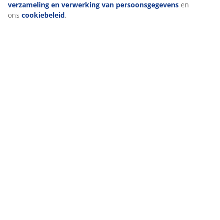
Specificaties
verzameling en verwerking van persoonsgegevens
en
ons
cookiebeleid
.
Beoordelingen
(
215
)
Levering