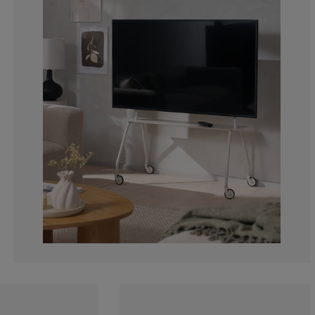
11.1111111111
0%
6.34920634920
4.76190476190