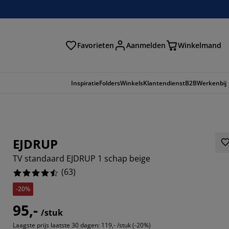
Favorieten
Aanmelden
Winkelmand
Inspiratie
Folders
Winkels
Klantendienst
B2B
Werkenbij
EJDRUP
TV standaard EJDRUP 1 schap beige
(
63
)
-20%
95,-
/stuk
7779%
Laagste prijs laatste 30 dagen:
119,- /stuk (-20%)