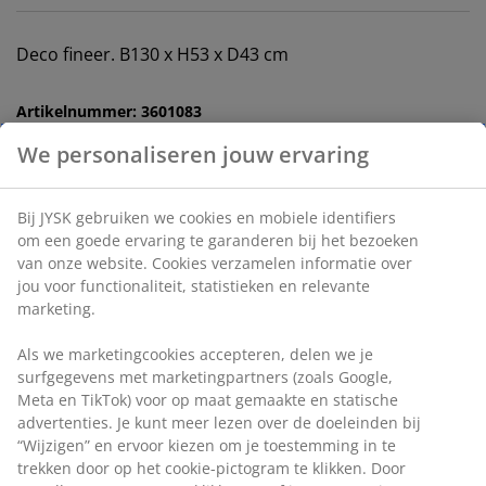
Deco fineer. B130 x H53 x D43 cm
Artikelnummer: 3601083
Montage instructies
We personaliseren jouw ervaring
Bij JYSK gebruiken we cookies en mobiele identifiers
om een goede ervaring te garanderen bij het bezoeken
Specificaties
van onze website. Cookies verzamelen informatie over
jou voor functionaliteit, statistieken en relevante
marketing.
Beoordelingen
Als we marketingcookies accepteren, delen we je
(
364
)
surfgegevens met marketingpartners (zoals Google,
Meta en TikTok) voor op maat gemaakte en statische
advertenties. Je kunt meer lezen over de doeleinden bij
“Wijzigen” en ervoor kiezen om je toestemming in te
Levering
trekken door op het cookie-pictogram te klikken. Door