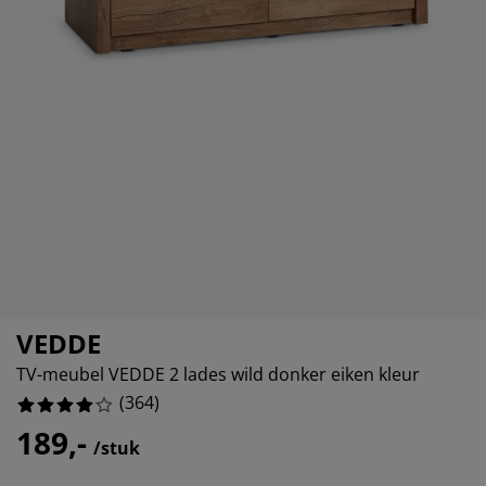
eubelonderhoud
uitenverlichting
nsectenhorren
oeslakens
edbodems
rlichting
aamfolie
amping
leerkasten
attenbodems
uishoud
ccessoires
laapkamermeubelen
indermatrassen
inderkamer
inderbedden
assen/strijken
uisdierartikelen
VEDDE
TV-meubel VEDDE 2 lades wild donker eiken kleur
(
364
)
189,-
/stuk