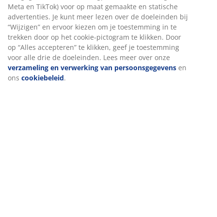
website. Cookies verzamelen informatie over jou voor
functionaliteit, statistieken en relevante marketing.
Als we marketingcookies accepteren, delen we je
Specificaties
surfgegevens met marketingpartners (zoals Google, Meta en
TikTok) voor op maat gemaakte en statische advertenties. Je
kunt meer lezen over de doeleinden bij “Wijzigen” en ervoor
kiezen om je toestemming in te trekken door op het cookie-
Beoordelingen
pictogram te klikken. Door op “Alles accepteren” te klikken,
geef je toestemming voor alle drie de doeleinden. Lees
(
29
)
meer over onze
verzameling en verwerking van
persoonsgegevens
en ons
cookiebeleid
.
Levering