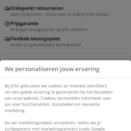
Onbeperkt retourneren
Geen tijdslimiet - retourneer in iedere JYSK-winkel
Prijsgarantie
30 dagen prijsgarantie op alle artikelen
Flexibele bezorgopties
Snelle en gemakkelijke bezorgopties
Deco fineer. B182 x H42 x D45 cm
We personaliseren jouw ervaring
Bij JYSK gebruiken we cookies en mobiele identifiers om een
Artikelnummer: 3630137
goede ervaring te garanderen bij het bezoeken van onze
Montage instructies