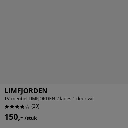
eubelonderhoud
itenverlichting
sectenhorren
eslakens
edbodems
rlichting
4482758%
amfolie
amping
eerkasten
attenbodems
uishoud
8275861%
cessoires
0689653%
laapkamermeubelen
ndermatrassen
nderkamer
6206897%
nderbedden
ssen/strijken
isdierartikelen
LIMFJORDEN
TV-meubel LIMFJORDEN 2 lades 1 deur wit
(
29
)
150,-
/stuk