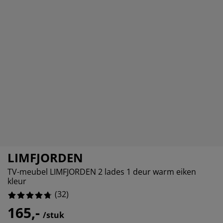
ubelonderhoud
itenverlichting
sectenhorren
eslakens
edbodems
rlichting
12.5%
amfolie
mping
eerkasten
ttenbodems
ishoud
9.375%
cessoires
0%
aapkamermeubelen
ndermatrassen
nderkamer
0%
nderbedden
ssen/strijken
isdierartikelen
LIMFJORDEN
TV-meubel LIMFJORDEN 2 lades 1 deur warm eiken
kleur
(
32
)
165,-
/stuk