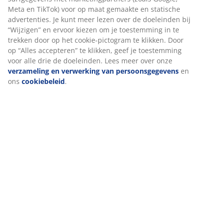
Montage instructies
Specificaties
Beoordelingen
(
32
)
Levering