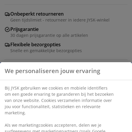
Onbeperkt retourneren
Geen tijdslimiet - retourneer in iedere JYSK-winkel
Prijsgarantie
30 dagen prijsgarantie op alle artikelen
Flexibele bezorgopties
Snelle en gemakkelijke bezorgopties
Deco fineer. B182 x H42 x D45 cm
Artikelnummer: 3630136