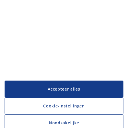
JYSK
JYSK
Hoofdkantoor
Volg JYSK
Taal