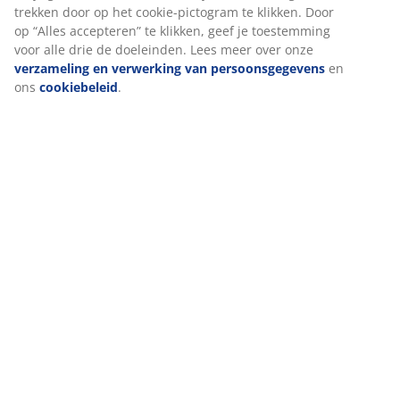
Levering
We personaliseren jouw ervaring
Bij JYSK gebruiken we cookies en mobiele identifiers om een go
te garanderen bij het bezoeken van onze website. Cookies verz
informatie over jou voor functionaliteit, statistieken en relevant
Als we marketingcookies accepteren, delen we je surfgegevens 
marketingpartners (zoals Google, Meta en TikTok) voor op maat
statische advertenties. Je kunt meer lezen over de doeleinden bi
en ervoor kiezen om je toestemming in te trekken door op het co
pictogram te klikken. Door op “Alles accepteren” te klikken, geef 