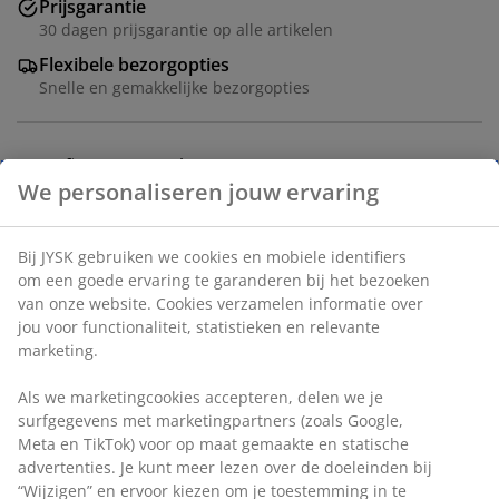
Prijsgarantie
30 dagen prijsgarantie op alle artikelen
Flexibele bezorgopties
Snelle en gemakkelijke bezorgopties
Deco fineer en staal. B134 x H50 x D38 cm
Artikelnummer: 3670024
Montage instructies
Specificaties
Beoordelingen
(
41
)