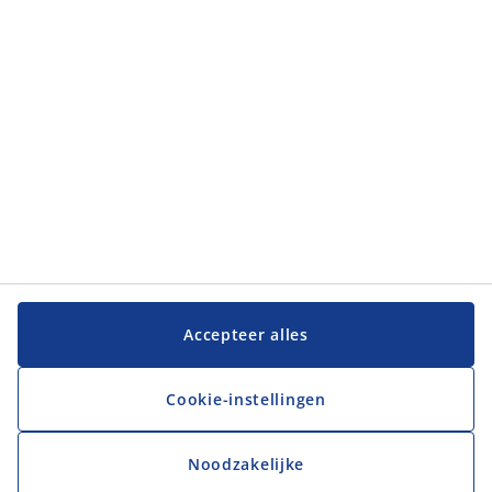
JYSK
JYSK
Hoofdkantoor
Volg JYSK
Taal