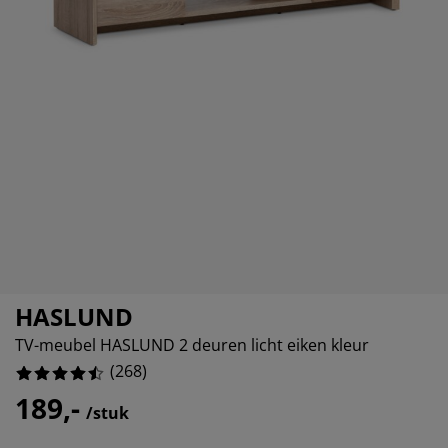
ubelonderhoud
itenverlichting
sectenhorren
eslakens
edbodems
rlichting
76119402985074%
amfolie
mping
eerkasten
ttenbodems
ishoud
4477611940299%
cessoires
56716417910446%
aapkamermeubelen
ndermatrassen
nderkamer
50746268656714%
nderbedden
ssen/strijken
isdierartikelen
HASLUND
TV-meubel HASLUND 2 deuren licht eiken kleur
(
268
)
189,-
/stuk