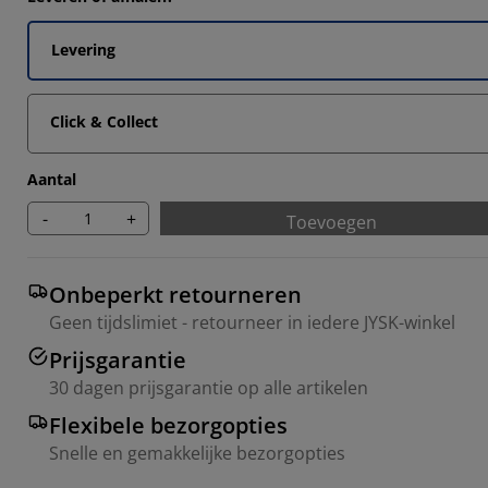
8533%
202%
Levering
376%
Click & Collect
376%
Aantal
-
+
Toevoegen
Onbeperkt retourneren
Geen tijdslimiet - retourneer in iedere JYSK-winkel
Prijsgarantie
30 dagen prijsgarantie op alle artikelen
Flexibele bezorgopties
Snelle en gemakkelijke bezorgopties