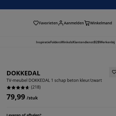
Favorieten
Aanmelden
Winkelmand
Inspiratie
Folders
Winkels
Klantendienst
B2B
Werkenbij
DOKKEDAL
TV-meubel DOKKEDAL 1 schap beton kleur/zwart
(
218
)
79,99
/stuk
652%
Leveren of afhalen?