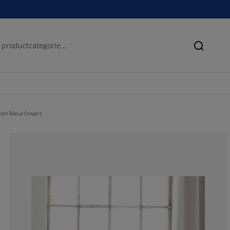
Zoeken
on kleur/zwart
77.52293577981