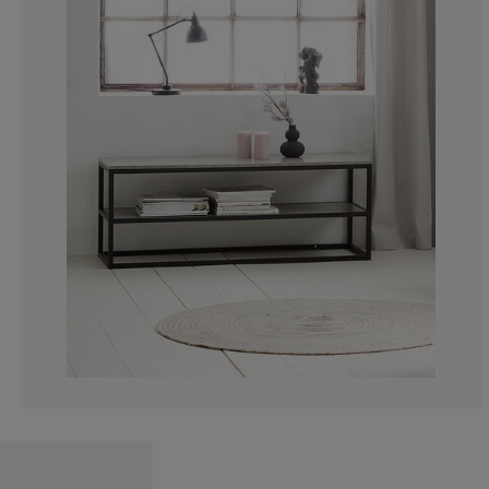
14.22018348623
3.669724770642
2.293577981651
2.293577981651