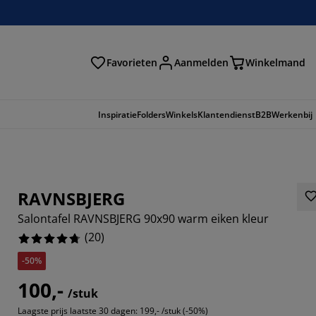
Favorieten
Aanmelden
Winkelmand
Inspiratie
Folders
Winkels
Klantendienst
B2B
Werkenbij
RAVNSBJERG
Salontafel RAVNSBJERG 90x90 warm eiken kleur
(
20
)
-50%
100,-
/stuk
Laagste prijs laatste 30 dagen:
199,- /stuk (-50%)