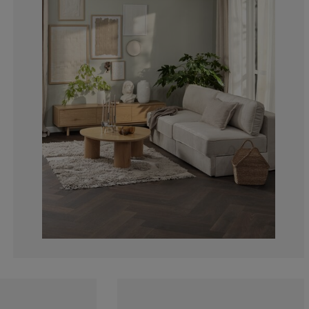
10%
0%
0%
5%