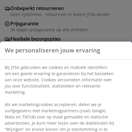
Onbeperkt retourneren
Geen tijdslimiet - retourneer in iedere JYSK-winkel
Prijsgarantie
30 dagen prijsgarantie op alle artikelen
Flexibele bezorgopties
Snelle en gemakkelijke bezorgopties
Artikelnummer: 6890226
Specificaties
Beoordelingen
(
58
)