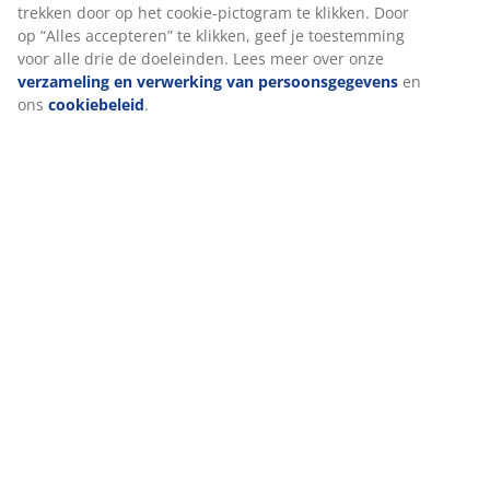
Levering
We personaliseren jouw ervaring
Bij JYSK gebruiken we cookies en mobiele identifiers om een goe
garanderen bij het bezoeken van onze website. Cookies verzam
informatie over jou voor functionaliteit, statistieken en relevant
Als we marketingcookies accepteren, delen we je surfgegevens 
marketingpartners (zoals Google, Meta en TikTok) voor op maat
statische advertenties. Je kunt meer lezen over de doeleinden bi
en ervoor kiezen om je toestemming in te trekken door op het co