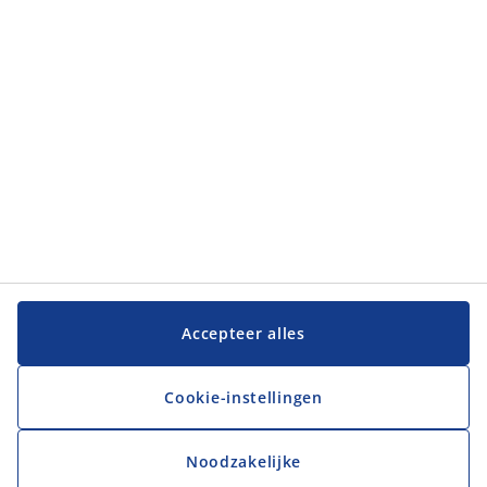
JYSK
JYSK
Hoofdkantoor
Volg JYSK
Taal