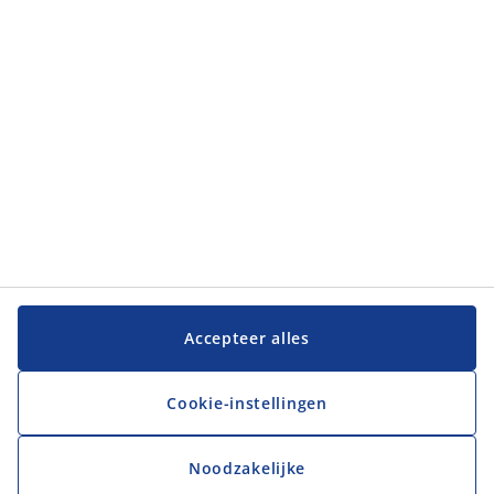
JYSK
JYSK
Hoofdkantoor
Volg JYSK
Taal