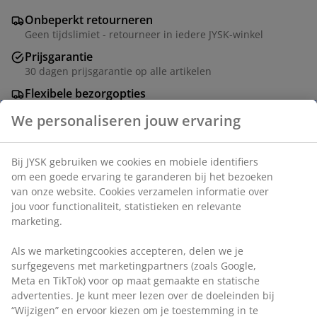
Onbeperkt retourneren
Geen tijdslimiet - retourneer in iedere JYSK-winkel
Prijsgarantie
30 dagen prijsgarantie op alle artikelen
Flexibele bezorgopties
Snelle en gemakkelijke bezorgopties
Artikelnummer: 4541358
Specificaties
Beoordelingen
(
333
)