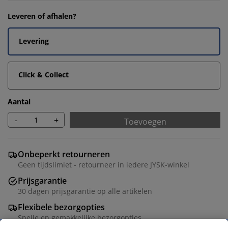
Leveren of afhalen?
Levering
Click & Collect
Aantal
-
+
Toevoegen
Onbeperkt retourneren
Geen tijdslimiet - retourneer in iedere JYSK-winkel
Prijsgarantie
30 dagen prijsgarantie op alle artikelen
Flexibele bezorgopties
Snelle en gemakkelijke bezorgopties