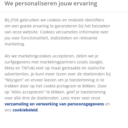
We personaliseren jouw ervaring
Artikelnummer: 6518344
Bij JYSK gebruiken we cookies en mobiele identifiers
om een goede ervaring te garanderen bij het bezoeken
van onze website. Cookies verzamelen informatie over
jou voor functionaliteit, statistieken en relevante
Specificaties
marketing.
Als we marketingcookies accepteren, delen we je
surfgegevens met marketingpartners (zoals Google,
Beoordelingen
Meta en TikTok) voor op maat gemaakte en statische
(
16
)
advertenties. Je kunt meer lezen over de doeleinden bij
“Wijzigen” en ervoor kiezen om je toestemming in te
trekken door op het cookie-pictogram te klikken. Door
op “Alles accepteren” te klikken, geef je toestemming
Levering
voor alle drie de doeleinden. Lees meer over onze
verzameling en verwerking van persoonsgegevens
en
ons
cookiebeleid
.