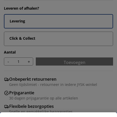
Leveren of afhalen?
Levering
Click & Collect
Aantal
-
+
Toevoegen
Onbeperkt retourneren
Geen tijdslimiet - retourneer in iedere JYSK-winkel
Prijsgarantie
30 dagen prijsgarantie op alle artikelen
Flexibele bezorgopties
Snelle en gemakkelijke bezorgopties