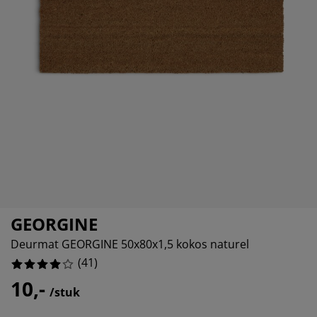
eubelonderhoud
itenverlichting
sectenhorren
oeslakens
edbodems
rlichting
7561%
amfolie
amping
eerkasten
attenbodems
uishoud
39024%
cessoires
87805%
laapkamermeubelen
indermatrassen
inderkamer
07318%
inderbedden
ssen/strijken
isdierartikelen
GEORGINE
Deurmat GEORGINE 50x80x1,5 kokos naturel
(
41
)
10,-
/stuk