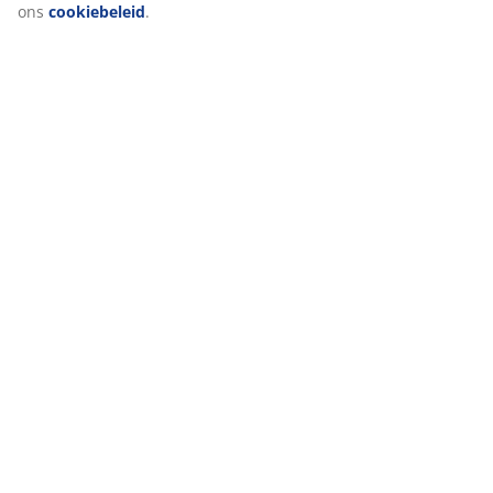
ons
cookiebeleid
.
Beoordelingen
(
1
)
Levering