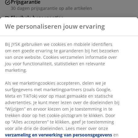
Prijsgarantie
30 dagen prijsgarantie op alle artikelen
Flexibele bezorgopties
Snelle en gemakkelijke bezorgopties
We personaliseren jouw ervaring
Bij JYSK gebruiken we cookies en mobiele identifiers
Kunstbloem met een realistische, natuurlijke uitstraling
om een goede ervaring te garanderen bij het bezoeken
die langdurige schoonheid biedt zonder onderhoud.
van onze website. Cookies verzamelen informatie over
jou voor functionaliteit, statistieken en relevante
De lange steel is ideaal voor vloervazen of als
marketing.
onderdeel van een groter bloemstuk. Wordt per stuk
verkocht in diverse matte kleuren. H69 cm
Als we marketingcookies accepteren, delen we je
surfgegevens met marketingpartners (zoals Google,
Artikelnummer: 4912419
Meta en TikTok) voor op maat gemaakte en statische
advertenties. Je kunt meer lezen over de doeleinden bij
“Wijzigen” en ervoor kiezen om je toestemming in te
trekken door op het cookie-pictogram te klikken. Door
Specificaties
op “Alles accepteren” te klikken, geef je toestemming
voor alle drie de doeleinden. Lees meer over onze
verzameling en verwerking van persoonsgegevens
en