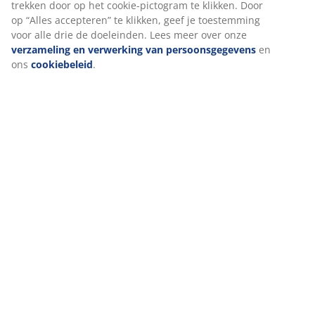
en TikTok) voor op maat gemaakte en statische
advertenties. Je kunt meer lezen over de doeleinden bij
“Wijzigen” en ervoor kiezen om je toestemming in te
Levering
trekken door op het cookie-pictogram te klikken. Door op
“Alles accepteren” te klikken, geef je toestemming voor alle
drie de doeleinden. Lees meer over onze
verzameling en
verwerking van persoonsgegevens
en ons
cookiebeleid
.