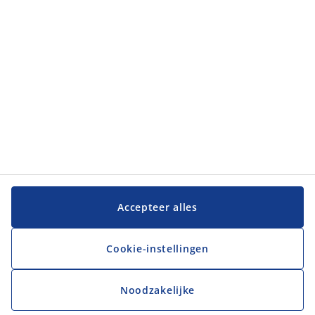
JYSK
JYSK
Hoofdkantoor
Volg JYSK
Taal