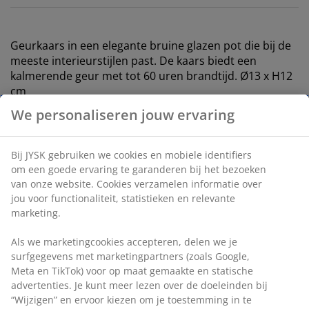
Geurkaars in een elegante bruine glazen pot die bij de
meeste interieurstijlen past. De kaars biedt een
kalmerende geur met tot 60 uren brandtijd. Ø13 x H12
cm
Artikelnummer: 4912795
Veiligheidsinformatieblad
We personaliseren jouw ervaring
Bij JYSK gebruiken we cookies en mobiele identifiers om
Specificaties
een goede ervaring te garanderen bij het bezoeken van
onze website. Cookies verzamelen informatie over jou voor
functionaliteit, statistieken en relevante marketing.
Beoordelingen
Als we marketingcookies accepteren, delen we je
(
6
)
surfgegevens met marketingpartners (zoals Google, Meta