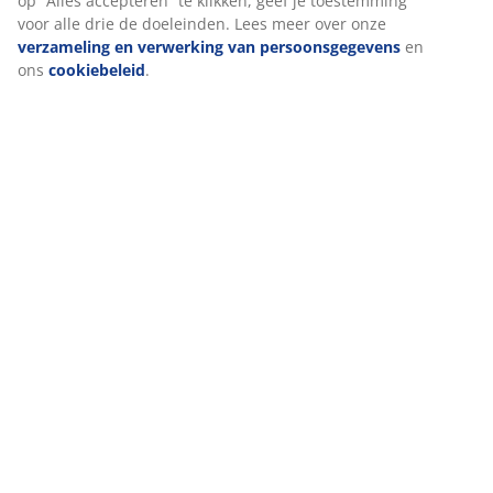
op “Alles accepteren” te klikken, geef je toestemming
Klantendienst
voor alle drie de doeleinden. Lees meer over onze
verzameling en verwerking van persoonsgegevens
en
ons
cookiebeleid
.
47 JAAR GEWELDIGE AANBIEDINGEN
3600 winkels wereldwijd in 49 landen.
SCANDINAVISCHE ROOTS
Wij zijn wereldwijd vertegenwoordigd met Scandinavische
roots.
MATRAS GARANTIE
25 jaar garantie op onze GOLD matrassen.