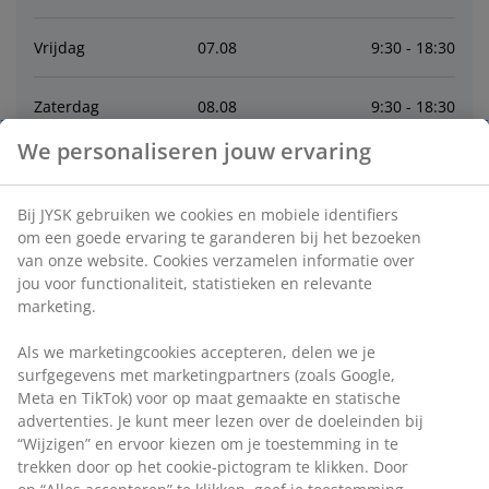
Vrijdag
07
.
08
9:30 - 18:30
Zaterdag
08
.
08
9:30 - 18:30
We personaliseren jouw ervaring
Zondag
09
.
08
Gesloten
Bij JYSK gebruiken we cookies en mobiele identifiers
Maandag
10
.
08
9:30 - 18:30
om een goede ervaring te garanderen bij het bezoeken
van onze website. Cookies verzamelen informatie over
Dinsdag
11
.
08
9:30 - 18:30
jou voor functionaliteit, statistieken en relevante
marketing.
Woensdag
12
.
08
9:30 - 18:30
Als we marketingcookies accepteren, delen we je
surfgegevens met marketingpartners (zoals Google,
Meta en TikTok) voor op maat gemaakte en statische
Contact
advertenties. Je kunt meer lezen over de doeleinden bij
“Wijzigen” en ervoor kiezen om je toestemming in te
Contact store
:
+32 80360015
trekken door op het cookie-pictogram te klikken. Door