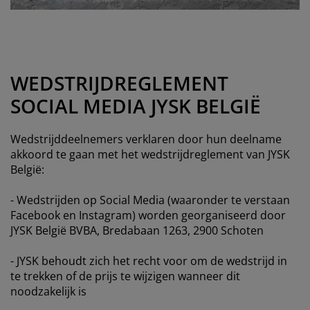
eubelonderhoud
uitenverlichting
nsectenhorren
oeslakens
edbodems
rlichting
aamfolie
amping
leerkasten
attenbodems
uishoud
ccessoires
laapkamermeubelen
indermatrassen
inderkamer
WEDSTRIJDREGLEMENT
SOCIAL MEDIA JYSK BELGIË
inderbedden
assen/strijken
Wedstrijddeelnemers verklaren door hun deelname
uisdierartikelen
akkoord te gaan met het wedstrijdreglement van JYSK
België:
- Wedstrijden op Social Media (waaronder te verstaan
Facebook en Instagram) worden georganiseerd door
JYSK België BVBA, Bredabaan 1263, 2900 Schoten
- JYSK behoudt zich het recht voor om de wedstrijd in
te trekken of de prijs te wijzigen wanneer dit
noodzakelijk is