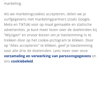
- De trekking van de winnaar geschiedt willekeurig en
marketing.
op onpartijdige wijze
Als we marketingcookies accepteren, delen we je
- Over de uitslag kan niet worden gecorrespondeerd
surfgegevens met marketingpartners (zoals Google,
Meta en TikTok) voor op maat gemaakte en statische
- JYSK kan de winnaar naar NAW (naam, adres,
advertenties. Je kunt meer lezen over de doeleinden bij
“Wijzigen” en ervoor kiezen om je toestemming in te
woonplaats) gegevens vragen wanneer dit noodzakelijk
trekken door op het cookie-pictogram te klikken. Door
is voor het ontvangen van de prijs. Dit gebeurt via een
op “Alles accepteren” te klikken, geef je toestemming
privébericht
voor alle drie de doeleinden. Lees meer over onze
verzameling en verwerking van persoonsgegevens
en
- Alle gegevens worden vertrouwelijk behandeld en
ons
cookiebeleid
.
uitsluitend voor communicatie omtrent de wedstrijd
gebruikt
- De voor- en achternaam van de winnaar wordt
gepubliceerd op onze Facebook en/of Instragram
pagina en gedurende 3 maanden op de
wedstrijdwinnaarspagina van JYSK.be. Een overzicht
van alle winnaars kan u
hier
terugvinden.