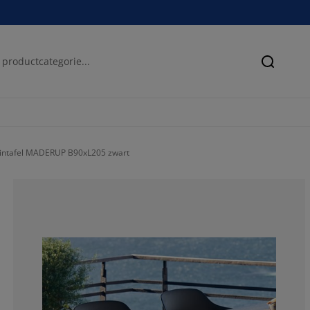
Zoeken
intafel MADERUP B90xL205 zwart
63.13131313131