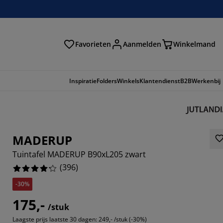
Favorieten
Aanmelden
Winkelmand
Inspiratie
Folders
Winkels
Klantendienst
B2B
Werkenbij
MADERUP
Tuintafel MADERUP B90xL205 zwart
(
396
)
-30%
175,-
/stuk
313%
Laagste prijs laatste 30 dagen:
249,- /stuk (-30%)