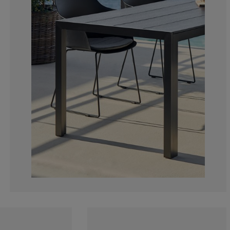
18.43434343434
4.545454545454
2.272727272727
11.61616161616