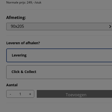
3432%
Normale prijs:
249,- /stuk
546%
Afmeting
:
273%
90x205
1616%
Leveren of afhalen?
Levering
Click & Collect
Aantal
-
+
Toevoegen