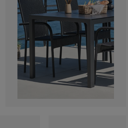
15.99099099099
5.405405405405
1.801801801801
6.756756756756