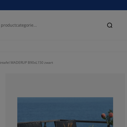
Zoeken
intafel MADERUP B90xL150 zwart
70.04504504504