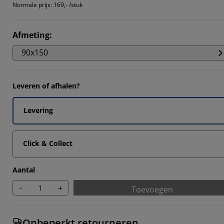
099%
Normale prijs:
169,- /stuk
405%
Afmeting
:
8018%
90x150
757%
Leveren of afhalen?
Levering
Click & Collect
Aantal
-
+
Toevoegen
Onbeperkt retourneren