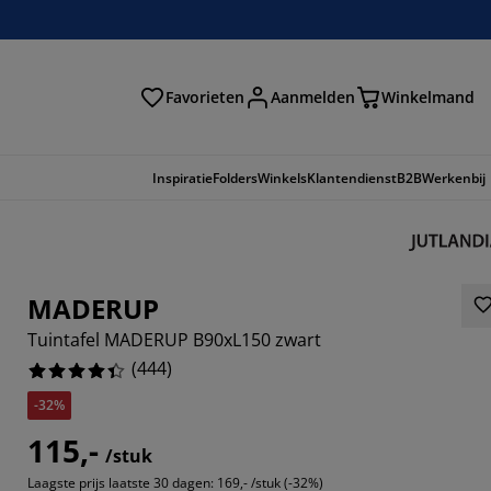
Favorieten
Aanmelden
Winkelmand
Inspiratie
Folders
Winkels
Klantendienst
B2B
Werkenbij
MADERUP
Tuintafel MADERUP B90xL150 zwart
(
444
)
-32%
115,-
/stuk
504%
Laagste prijs laatste 30 dagen:
169,- /stuk (-32%)