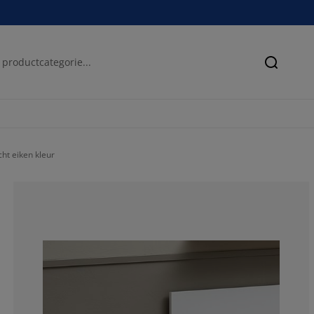
Zoeken
ht eiken kleur
75.20325203252