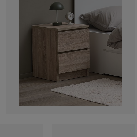
13.00813008130
4.471544715447
4.065040650406
3.252032520325