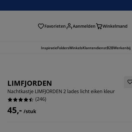
Favorieten
Aanmelden
Winkelmand
Inspiratie
Folders
Winkels
Klantendienst
B2B
Werkenbij
LIMFJORDEN
Nachtkastje LIMFJORDEN 2 lades licht eiken kleur
(
246
)
45,-
/stuk
033%