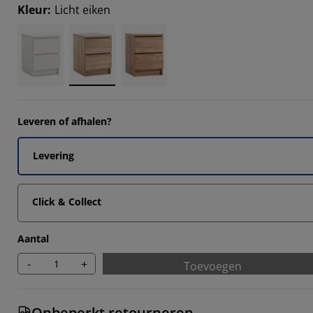
0814%
Kleur
:
Licht eiken
155%
5035%
2036%
Leveren of afhalen?
Levering
Click & Collect
Aantal
-
+
Toevoegen
Onbeperkt retourneren