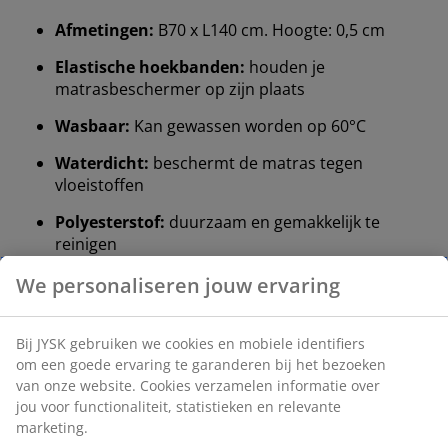
Afmetingen:
B70 x L140 cm. Hoogte: 0,5 cm
Elastische hoekbanden:
houden je
matrasbeschermer op zijn plaats
Wasbaar:
Kan gewassen worden op 60°C
Waterdicht:
beschermt de matras tegen
vloeistoffen
Polyesterstof:
duurzaam en gemakkelijk te
reinigen
Polyestervulling:
zacht en veerkrachtig
OEKO-TEX® STANDARD 100:
getest op
schadelijke stoffen
DREAMZONE®:
kwaliteitsmatrassen en -bedden
voor een redelijke prijs, exclusief verkrijgbaar bij
JYSK