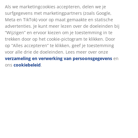
Elastische hoekbanden
De elastische hoekbanden voorkomen dat de
matrasbeschermer 's nachts verschuift of oprolt.
Wasbaar
De matrasbeschermer kan in de machine gewassen
worden op 60°C om hem fris en schoon te houden.
Wassen op 60°C of hoger verwijdert ongewenste
huisstofmijten uit de stof.
Waterdicht
Bescherm je matras met deze matrasbeschermer van
waterdicht polyester. De matrasbeschermer is
ontworpen om te beschermen tegen vloeistoffen en
vuil, zoals transpiratie en gemorste vloeistoffen die de
matras kunnen beschadigen.
Polyesterstof
Polyester is een duurzame stof die gemakkelijk te
reinigen is en lang meegaat, zelfs bij veelvuldig gebruik.