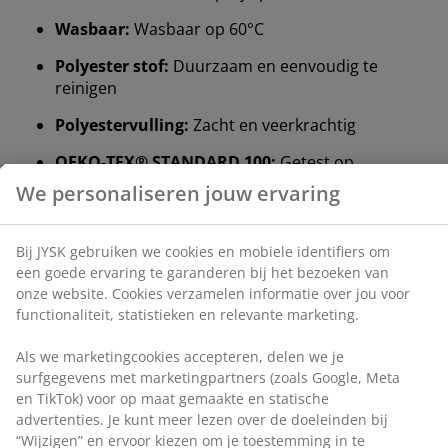
Wasbaar:
Wasbaar op 60°C
Polyester stof:
Duurzaam en eenvoudig te
reinigen
We personaliseren jouw ervaring
Polyestervulling:
Zacht en veerkrachtig
Bij JYSK gebruiken we cookies en mobiele identifiers
OEKO-TEX® STANDARD 100:
Getest op
om een goede ervaring te garanderen bij het bezoeken
schadelijke stoffen
van onze website. Cookies verzamelen informatie over
jou voor functionaliteit, statistieken en relevante
Elastische hoekbanden
marketing.
Elastische hoekbanden helpen voorkomen dat de
matrasbeschermer ’s nachts verschuift of opkruipt.
Als we marketingcookies accepteren, delen we je
surfgegevens met marketingpartners (zoals Google,
Wasbaar
Meta en TikTok) voor op maat gemaakte en statische
De matrasbeschermer kan in de wasmachine
advertenties. Je kunt meer lezen over de doeleinden bij
gewassen worden op 60°C om hem fris en schoon te
“Wijzigen” en ervoor kiezen om je toestemming in te
houden. Wassen op 60°C of hoger verwijdert
trekken door op het cookie-pictogram te klikken. Door
ongewenste huisstofmijt uit de stof.
op “Alles accepteren” te klikken, geef je toestemming
voor alle drie de doeleinden. Lees meer over onze
Polyester stof
verzameling en verwerking van persoonsgegevens
en