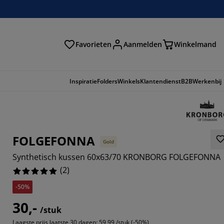
Favorieten
Aanmelden
Winkelmand
Inspiratie
Folders
Winkels
Klantendienst
B2B
Werkenbij
FOLGEFONNA
Gold
Synthetisch kussen 60x63/70 KRONBORG FOLGEFONNA
(
2
)
-50%
30,-
/stuk
Laagste prijs laatste 30 dagen:
59,99 /stuk (-50%)