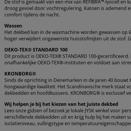
De stof is gemaakt van een mix van REFIBRA™-lyocell en k
droog gevoel door vochtregulering. Katoen is ademend en 
comfort tijdens de nacht.
Wassen
Het dekbed kan in de wasmachine worden gewassen op 60
hoger verwijdert ongewenste huisstofmijten uit de stof. 
OEKO-TEX® STANDARD 100
Dit product is OEKO-TEX® STANDARD 100-gecertificeerd. D
onafhankelijke OEKO-TEX®-instituten en voldoet aan stren
KRONBORG®
Sinds de oprichting in Denemarken in de jaren 40 bouw
hoogwaardige kwaliteit. Het Scandinavische merk staat vo
dekbedden en hoofdkussens. KRONBORG® is exclusief verk
Wij helpen je bij het kiezen van het juiste dekbed
Lees onze gidsen of bezoek je lokale JYSK winkel voor pe
verschillende dekbedden uit en krijg hulp bij het maken v
isolatieniveau, vullingstype en temperatuureigenschappe