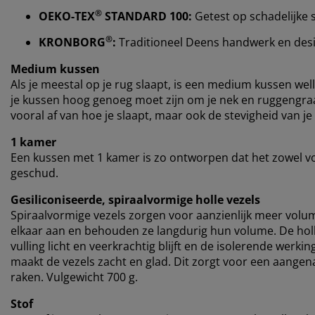
®
OEKO-TEX
STANDARD 100:
Getest op schadelijke 
®
KRONBORG
:
Traditioneel Deens handwerk en design
Medium kussen
Als je meestal op je rug slaapt, is een medium kussen well
je kussen hoog genoeg moet zijn om je nek en ruggengraat
vooral af van hoe je slaapt, maar ook de stevigheid van je
1 kamer
Een kussen met 1 kamer is zo ontworpen dat het zowel v
geschud.
Gesiliconiseerde, spiraalvormige holle vezels
Spiraalvormige vezels zorgen voor aanzienlijk meer volu
elkaar aan en behouden ze langdurig hun volume. De holl
vulling licht en veerkrachtig blijft en de isolerende werk
maakt de vezels zacht en glad. Dit zorgt voor een aange
raken. Vulgewicht 700 g.
Stof