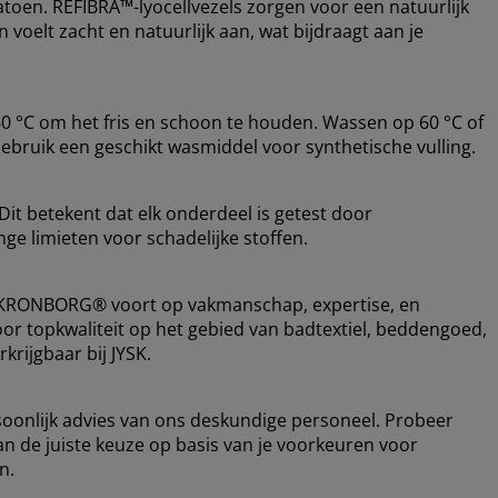
atoen. REFIBRA™-lyocellvezels zorgen voor een natuurlijk
voelt zacht en natuurlijk aan, wat bijdraagt aan je
 °C om het fris en schoon te houden. Wassen op 60 °C of
Gebruik een geschikt wasmiddel voor synthetische vulling.
it betekent dat elk onderdeel is getest door
ge limieten voor schadelijke stoffen.
t KRONBORG® voort op vakmanschap, expertise, en
or topkwaliteit op het gebied van badtextiel, beddengoed,
rijgbaar bij JYSK.
rsoonlijk advies van ons deskundige personeel. Probeer
an de juiste keuze op basis van je voorkeuren voor
n.