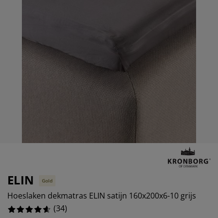
eubelonderhoud
uitenverlichting
nsectenhorren
oeslakens
edbodems
rlichting
%
aamfolie
amping
leerkasten
attenbodems
uishoud
ccessoires
%
laapkamermeubelen
indermatrassen
inderkamer
inderbedden
assen/strijken
uisdierartikelen
ELIN
Gold
Hoeslaken dekmatras ELIN satijn 160x200x6-10 grijs
(
34
)