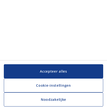
JYSK
JYSK
Hoofdkantoor
Volg JYSK
Taal
Accepteer alles
Cookie-instellingen
Noodzakelijke