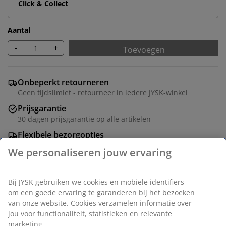
Click & Collect
Aantal
-
+
Toevoegen
Onbeperkt retourneren
Geen tijdslimiet - retourneer in iedere JYSK-winkel
Prijsgarantie
30 dagen prijsgarantie op alle artikelen
Flexibele bezorgopties
Snelle en gemakkelijke bezorgopties
We personaliseren jouw ervaring
Bij JYSK gebruiken we cookies en mobiele identifiers
Artikelnummer: 1417342
om een goede ervaring te garanderen bij het bezoeken
van onze website. Cookies verzamelen informatie over
jou voor functionaliteit, statistieken en relevante
marketing.