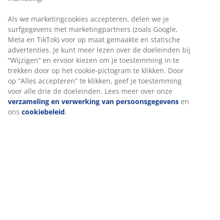
Specificaties
Als we marketingcookies accepteren, delen we je
surfgegevens met marketingpartners (zoals Google,
Meta en TikTok) voor op maat gemaakte en statische
Beoordelingen
advertenties. Je kunt meer lezen over de doeleinden bij
(
34
)
“Wijzigen” en ervoor kiezen om je toestemming in te
trekken door op het cookie-pictogram te klikken. Door
op “Alles accepteren” te klikken, geef je toestemming
voor alle drie de doeleinden. Lees meer over onze
Over het merk
verzameling en verwerking van persoonsgegevens
en
ons
cookiebeleid
.
Levering