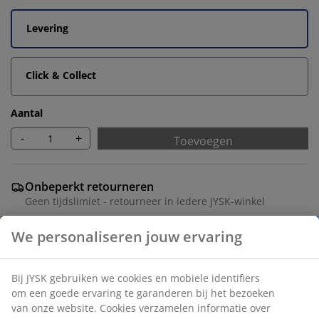
Levering
Click & Collect
Aantal
-
+
Toevoegen
Onbeperkt retourneren
Geen tijdslimiet - retourneer in iedere JYSK-winkel
Prijsgarantie
30 dagen prijsgarantie op alle artikelen
Flexibele bezorgopties
Snelle en gemakkelijke bezorgopties