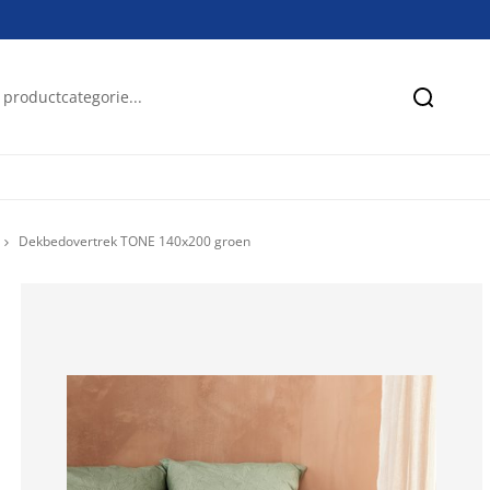
Zoeken
Dekbedovertrek TONE 140x200 groen
71.4285714285