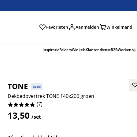
Favorieten
Aanmelden
Winkelmand
Inspiratie
Folders
Winkels
Klantendienst
B2B
Werkenbij
TONE
Basic
Dekbedovertrek TONE 140x200 groen
(
7
)
13,50
/set
7143%