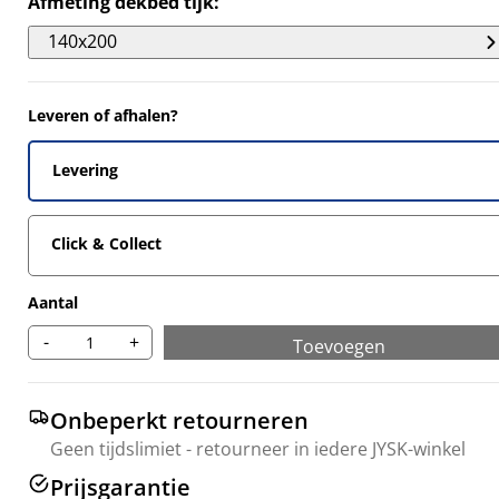
Afmeting dekbed tijk
:
2857%
140x200
Leveren of afhalen?
Levering
Click & Collect
Aantal
-
+
Toevoegen
Onbeperkt retourneren
Geen tijdslimiet - retourneer in iedere JYSK-winkel
Prijsgarantie