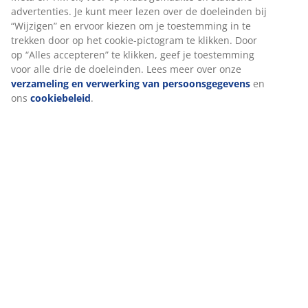
Als we marketingcookies accepteren, delen we je
surfgegevens met marketingpartners (zoals Google, Meta
en TikTok) voor op maat gemaakte en statische
advertenties. Je kunt meer lezen over de doeleinden bij
“Wijzigen” en ervoor kiezen om je toestemming in te
trekken door op het cookie-pictogram te klikken. Door op
“Alles accepteren” te klikken, geef je toestemming voor alle
drie de doeleinden. Lees meer over onze
verzameling en
verwerking van persoonsgegevens
en ons
cookiebeleid
.