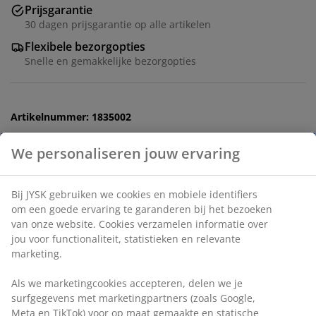
Prijsgarantie
30 dagen prijsgarantie op alle artikelen
Flexibele bezorgopties
Snelle en gemakkelijke bezorgopties
Artikelnummer: 1835002
Specificaties
We personaliseren jouw ervaring
Beoordelingen
Bij JYSK gebruiken we cookies en mobiele identifiers om
(
31
)
een goede ervaring te garanderen bij het bezoeken van
onze website. Cookies verzamelen informatie over jou voor
functionaliteit, statistieken en relevante marketing.
Levering