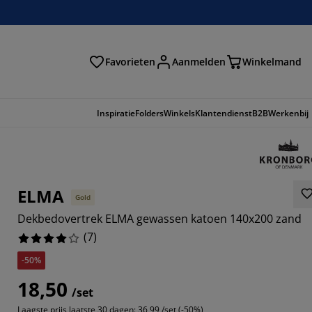
Favorieten
Aanmelden
Winkelmand
Inspiratie
Folders
Winkels
Klantendienst
B2B
Werkenbij
ELMA
Gold
Dekbedovertrek ELMA gewassen katoen 140x200 zand
(
7
)
-50%
18,50
7143%
/set
Laagste prijs laatste 30 dagen:
36,99 /set (-50%)