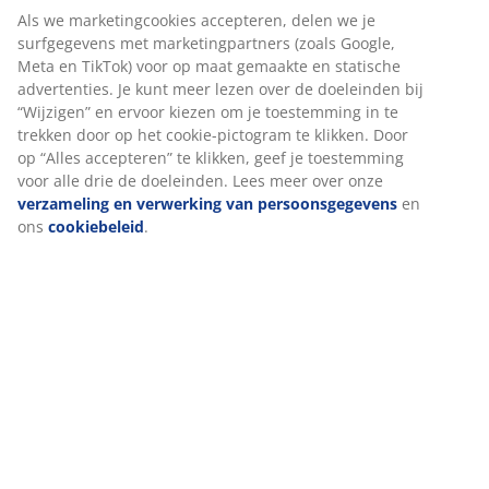
isolatieniveaus: koel, warm en extra warm. Dit dekbed
Als we marketingcookies accepteren, delen we je
is ontworpen voor mensen die het 's nachts meestal
surfgegevens met marketingpartners (zoals Google,
aangenaam warm hebben en het niet te warm of te
Meta en TikTok) voor op maat gemaakte en statische
koud krijgen.
advertenties. Je kunt meer lezen over de doeleinden bij
“Wijzigen” en ervoor kiezen om je toestemming in te
Gesiliconiseerde, spiraalvormige holle vezels
trekken door op het cookie-pictogram te klikken. Door
Spiraalvormige vezels zorgen voor aanzienlijk meer
op “Alles accepteren” te klikken, geef je toestemming
volume. Dankzij hun driedimensionale vorm veren ze
voor alle drie de doeleinden. Lees meer over onze
goed tegen elkaar aan en behouden ze hun volume. De
verzameling en verwerking van persoonsgegevens
en
holle ruimtes in de vezels houden lucht vast, waardoor
ons
cookiebeleid
.
de vulling licht en veerkrachtig blijft en de isolerende
werking van het dekbed wordt verbeterd. De
siliconencoating maakt de vezels zacht en glad. Dit
zorgt voor een aangenaam gevoel en helpt voorkomen
dat de vezels in de knoop raken. Vulgewicht 1950 g.
Polyester stof
Polyester is een duurzaam materiaal dat ook bij
veelvuldig gebruik lang meegaat.
Wassen