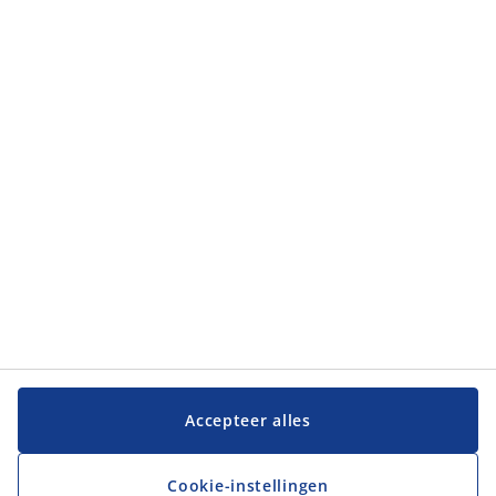
Categorieën
Klantendienst
Klantendienst
JYSK
JYSK
Hoofdkantoor
Volg JYSK
Taal
Accepteer alles
Cookie-instellingen