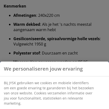
Kenmerken
Afmetingen
: 240x220 cm
Warm dekbed
: Als je het 's nachts meestal
aangenaam warm hebt
Gesiliconiseerde, spiraalvormige holle vezels
:
Vulgewicht 1950 g
Polyester stof
: Duurzaam en zacht
Wassen
: Kan gewassen worden op 95 °C
We personaliseren jouw ervaring
®
OEKO-TEX
STANDARD 100:
Getest op
schadelijke stoffen
Bij JYSK gebruiken we cookies en mobiele identifiers
5 jaar garantie
: A duurzame keuze
om een goede ervaring te garanderen bij het bezoeken
van onze website. Cookies verzamelen informatie over
jou voor functionaliteit, statistieken en relevante
Warm dekbed
marketing.
JYSK dekbedden zijn verkrijgbaar in drie verschillende