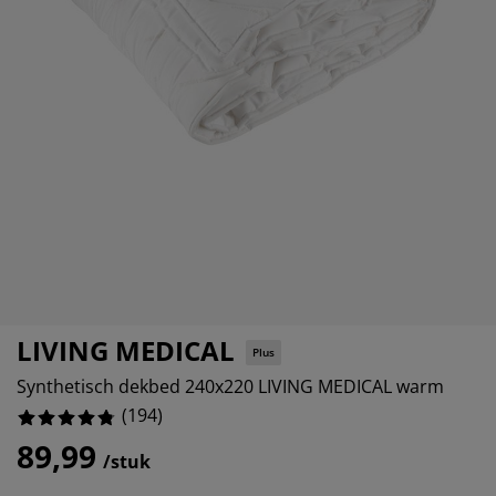
eubelonderhoud
uitenverlichting
nsectenhorren
oeslakens
edbodems
rlichting
%
aamfolie
amping
leerkasten
attenbodems
uishoud
%
ccessoires
%
laapkamermeubelen
indermatrassen
inderkamer
%
inderbedden
assen/strijken
uisdierartikelen
LIVING MEDICAL
Plus
Synthetisch dekbed 240x220 LIVING MEDICAL warm
(
194
)
89,99
/stuk